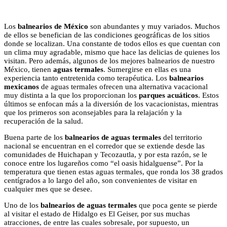
Los
balnearios de México
son abundantes y muy variados. Muchos
de ellos se benefician de las condiciones geográficas de los sitios
donde se localizan. Una constante de todos ellos es que cuentan con
un clima muy agradable, mismo que hace las delicias de quienes los
visitan. Pero además, algunos de los mejores balnearios de nuestro
México, tienen
aguas termales
. Sumergirse en ellas es una
experiencia tanto entretenida como terapéutica. Los
balnearios
mexicanos
de aguas termales ofrecen una alternativa vacacional
muy distinta a la que los proporcionan los
parques acuáticos
. Estos
últimos se enfocan más a la diversión de los vacacionistas, mientras
que los primeros son aconsejables para la relajación y la
recuperación de la salud.
Buena parte de los
balnearios de aguas termales
del territorio
nacional se encuentran en el corredor que se extiende desde las
comunidades de Huichapan y Tecozautla, y por esta razón, se le
conoce entre los lugareños como “el oasis hidalguense”. Por la
temperatura que tienen estas aguas termales, que ronda los 38 grados
centígrados a lo largo del año, son convenientes de visitar en
cualquier mes que se desee.
Uno de los
balnearios de aguas termales
que poca gente se pierde
al visitar el estado de Hidalgo es El Geiser, por sus muchas
atracciones, de entre las cuales sobresale, por supuesto, un