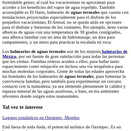
formidable geiser, al cual los vacacionistas se aproximan para
acceder a los beneficios del vapor de agua expelido. También
aconsejable es El Oasis, balneario de
aguas termales
que cuenta con
instalaciones proyectadas especialmente para el disfrute de los
pequeños vacacionistas; El Arenal, no se queda atrás en opciones
para el disfrute y bienestar de los visitantes. Por ejemplo, tiene varias
albercas de aguas con una temperatura de 38 grados centígrados,
una alberca familiar con un área de hidromasaje, un área para
campamentos, y un muro para practicar la escalada en roca.
Los
balnearios de aguas termales
son de los mejores
balnearios de
México
, por ser fuente de gran satisfacción para todas las personas
que los visitan. Familias enteras acuden a ellos, para hallar tanto
esparcimiento como relajación en incluso una vía terapéutica para
muchas molestias corporales. Gente de todas las edades aprovecha
las bondades de los balnearios de
aguas termales
, para fomentar la
convivencia familiar, pero también para experimentar un cercano
contacto con la naturaleza, ya sea sintiendo plenamente la calidez y
riqueza mineral de las aguas azufrosas, o bien, en los ambientes
silvestres donde surgen estos manantiales.
Tal vez te interese
Lugares románticos en Oaxtepec, Morelos
Está fuera de toda duda, el potencial turístico de Oaxtepec. Es un