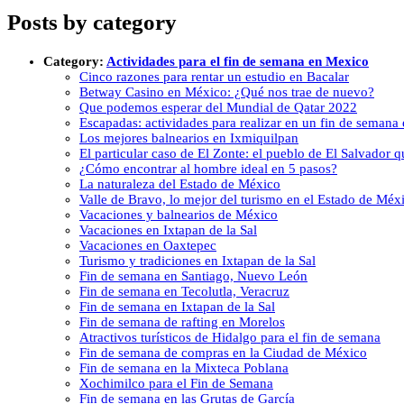
Posts by category
Category:
Actividades para el fin de semana en Mexico
Cinco razones para rentar un estudio en Bacalar
Betway Casino en México: ¿Qué nos trae de nuevo?
Que podemos esperar del Mundial de Qatar 2022
Escapadas: actividades para realizar en un fin de semana
Los mejores balnearios en Ixmiquilpan
El particular caso de El Zonte: el pueblo de El Salvador 
¿Cómo encontrar al hombre ideal en 5 pasos?
La naturaleza del Estado de México
Valle de Bravo, lo mejor del turismo en el Estado de Méx
Vacaciones y balnearios de México
Vacaciones en Ixtapan de la Sal
Vacaciones en Oaxtepec
Turismo y tradiciones en Ixtapan de la Sal
Fin de semana en Santiago, Nuevo León
Fin de semana en Tecolutla, Veracruz
Fin de semana en Ixtapan de la Sal
Fin de semana de rafting en Morelos
Atractivos turísticos de Hidalgo para el fin de semana
Fin de semana de compras en la Ciudad de México
Fin de semana en la Mixteca Poblana
Xochimilco para el Fin de Semana
Fin de semana en las Grutas de García