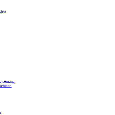
xico
de semana
e semana
o