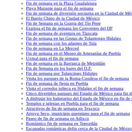
Fin de semana en la Plaza Guadalajara
Playa Mazunte para el fin de semana
Fin de semana de diversión nocturna en la Ciudad de Mé
El Barrio Chino de la Ciudad de México
Fin de Semana en la Granja del Tío Pepe
Explora el fin de semana los Conventos del DF
Fin de semana de aventura en Tlaxcala
Fin de semana en las Grutas de Tolantongo Hidalgo
Fin de semana con los atlantes de Tula
Fin de semana en La Merced
Fin de semana en el Museo de Artesanías de Puebla
Uxmal para el fin de semana
Fin de semana en la Barranca de Metztitlán
Fin de Semana en los bares del D.F.
Fin de semana por Tulancingo Hidalgo
Visita los parques de la Roma-Condesa el fin de semana
Fin de semana de fiesta en Puebla
Visita el corredor tolteca en Hidalgo el fin de semana
Cinco divertidos parques del Estado de México para fin 
A disfrutar los balnearios del Estado de México en fin d
Templos e iglesias en Puebla para el fin de semana
Atractivos de fin de semana en Texcoco
Arroyo Seco, municipio queretano para el fin de semana
Paseo de fin de semana en Atlixco
Romántico fin de semana en Tepoztlán
Escapadas románticas defin cerca de la Ciudad de Méxic