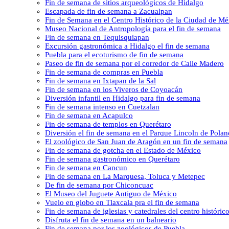
Fin de semana de sitios arqueológicos de Hidalgo
Escapada de fin de semana a Zacualpan
Fin de Semana en el Centro Histórico de la Ciudad de Mé
Museo Nacional de Antropología para el fin de semana
Fin de semana en Tequisquiapan
Excursión gastronómica a Hidalgo el fin de semana
Puebla para el ecoturismo de fin de semana
Paseo de fin de semana por el corredor de Calle Madero
Fin de semana de compras en Puebla
Fin de semana en Ixtapan de la Sal
Fin de semana en los Viveros de Coyoacán
Diversión infantil en Hidalgo para fin de semana
Fin de semana intenso en Cuetzalan
Fin de semana en Acapulco
Fin de semana de templos en Querétaro
Diversión el fin de semana en el Parque Lincoln de Pola
El zoológico de San Juan de Aragón en un fin de semana
Fin de semana de gotcha en el Estado de México
Fin de semana gastronómico en Querétaro
Fin de semana en Cancun
Fin de semana en La Marquesa, Toluca y Metepec
De fin de semana por Chiconcuac
El Museo del Juguete Antiguo de México
Vuelo en globo en Tlaxcala pra el fin de semana
Fin de semana de iglesias y catedrales del centro históric
Disfruta el fin de semana en un balneario
Fin de semana por los zoológicos de Puebla