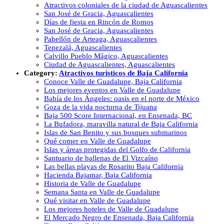
Atractivos coloniales de la ciudad de Aguascalientes
San José de Gracia, Aguascalientes
Días de fiesta en Rincón de Romos
San José de Gracia, Aguascalientes
Pabellón de Arteaga, Aguascalientes
Tepezalá, Aguascalientes
Calvillo Pueblo Mágico, Aguascalientes
Ciudad de Aguascalientes, Aguascalientes
Category:
Atractivos turisticos de Baja California
Conoce Valle de Guadalupe, Baja California
Los mejores eventos en Valle de Guadalupe
Bahía de los Ángeles: oasis en el norte de México
Goza de la vida nocturna de Tijuana
Baja 500 Score Internacional, en Ensenada, BC
La Bufadora, maravilla natural de Baja California
Islas de San Benito y sus bosques submarinos
Qué comer en Valle de Guadalupe
Islas y áreas protegidas del Golfo de California
Santuario de ballenas de El Vizcaíno
Las bellas playas de Rosarito Baja California
Hacienda Bajamar, Baja California
Historia de Valle de Guadalupe
Semana Santa en Valle de Guadalupe
Qué visitar en Valle de Guadalupe
Los mejores hoteles de Valle de Guadalupe
El Mercado Negro de Ensenada, Baja California