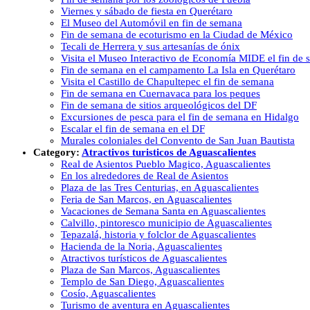
Viernes y sábado de fiesta en Querétaro
El Museo del Automóvil en fin de semana
Fin de semana de ecoturismo en la Ciudad de México
Tecali de Herrera y sus artesanías de ónix
Visita el Museo Interactivo de Economía MIDE el fin de
Fin de semana en el campamento La Isla en Querétaro
Visita el Castillo de Chapultepec el fin de semana
Fin de semana en Cuernavaca para los peques
Fin de semana de sitios arqueológicos del DF
Excursiones de pesca para el fin de semana en Hidalgo
Escalar el fin de semana en el DF
Murales coloniales del Convento de San Juan Bautista
Category:
Atractivos turisticos de Aguascalientes
Real de Asientos Pueblo Magico, Aguascalientes
En los alrededores de Real de Asientos
Plaza de las Tres Centurias, en Aguascalientes
Feria de San Marcos, en Aguascalientes
Vacaciones de Semana Santa en Aguascalientes
Calvillo, pintoresco municipio de Aguascalientes
Tepazalá, historia y folclor de Aguascalientes
Hacienda de la Noria, Aguascalientes
Atractivos turísticos de Aguascalientes
Plaza de San Marcos, Aguascalientes
Templo de San Diego, Aguascalientes
Cosío, Aguascalientes
Turismo de aventura en Aguascalientes