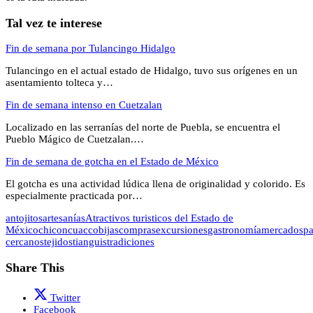
Tal vez te interese
Fin de semana por Tulancingo Hidalgo
Tulancingo en el actual estado de Hidalgo, tuvo sus orígenes en un
asentamiento tolteca y…
Fin de semana intenso en Cuetzalan
Localizado en las serranías del norte de Puebla, se encuentra el
Pueblo Mágico de Cuetzalan.…
Fin de semana de gotcha en el Estado de México
El gotcha es una actividad lúdica llena de originalidad y colorido. Es
especialmente practicada por…
antojitos
artesanías
Atractivos turisticos del Estado de
México
chiconcuac
cobijas
compras
excursiones
gastronomía
mercados
pa
cercanos
tejidos
tianguis
tradiciones
Share This
Twitter
Facebook