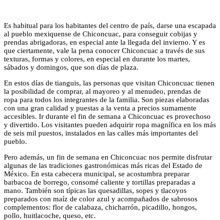
Es habitual para los habitantes del centro de país, darse una escapada
al pueblo mexiquense de Chiconcuac, para conseguir cobijas y
prendas abrigadoras, en especial ante la llegada del invierno. Y es
que ciertamente, vale la pena conocer Chiconcuac a través de sus
texturas, formas y colores, en especial en durante los martes,
sábados y domingos, que son días de plaza.
En estos días de tianguis, las personas que visitan Chiconcuac tienen
la posibilidad de comprar, al mayoreo y al menudeo, prendas de
ropa para todos los integrantes de la familia. Son piezas elaboradas
con una gran calidad y puestas a la venta a precios sumamente
accesibles. Ir durante el fin de semana a Chiconcuac es provechoso
y divertido. Los visitantes pueden adquirir ropa magnífica en los más
de seis mil puestos, instalados en las calles más importantes del
pueblo.
Pero además, un fin de semana en Chiconcuac nos permite disfrutar
algunas de las tradiciones gastronómicas más ricas del Estado de
México. En esta cabecera municipal, se acostumbra preparar
barbacoa de borrego, consomé caliente y tortillas preparadas a
mano. También son típicas las quesadillas, sopes y tlacoyos
preparados con maíz de color azul y acompañados de sabrosos
complementos: flor de calabaza, chicharrón, picadillo, hongos,
pollo, huitlacoche, queso, etc.