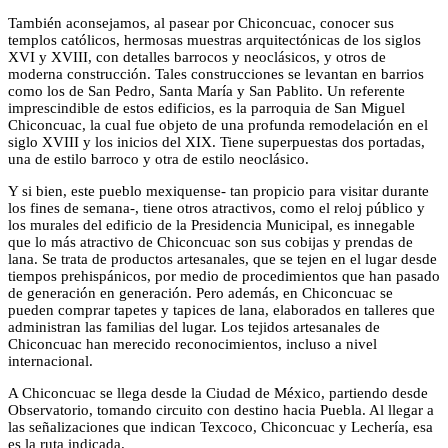
También aconsejamos, al pasear por Chiconcuac, conocer sus
templos católicos, hermosas muestras arquitectónicas de los siglos
XVI y XVIII, con detalles barrocos y neoclásicos, y otros de
moderna construcción. Tales construcciones se levantan en barrios
como los de San Pedro, Santa María y San Pablito. Un referente
imprescindible de estos edificios, es la parroquia de San Miguel
Chiconcuac, la cual fue objeto de una profunda remodelación en el
siglo XVIII y los inicios del XIX. Tiene superpuestas dos portadas,
una de estilo barroco y otra de estilo neoclásico.
Y si bien, este pueblo mexiquense- tan propicio para visitar durante
los fines de semana-, tiene otros atractivos, como el reloj público y
los murales del edificio de la Presidencia Municipal, es innegable
que lo más atractivo de Chiconcuac son sus cobijas y prendas de
lana. Se trata de productos artesanales, que se tejen en el lugar desde
tiempos prehispánicos, por medio de procedimientos que han pasado
de generación en generación. Pero además, en Chiconcuac se
pueden comprar tapetes y tapices de lana, elaborados en talleres que
administran las familias del lugar. Los tejidos artesanales de
Chiconcuac han merecido reconocimientos, incluso a nivel
internacional.
A Chiconcuac se llega desde la Ciudad de México, partiendo desde
Observatorio, tomando circuito con destino hacia Puebla. Al llegar a
las señalizaciones que indican Texcoco, Chiconcuac y Lechería, esa
es la ruta indicada.