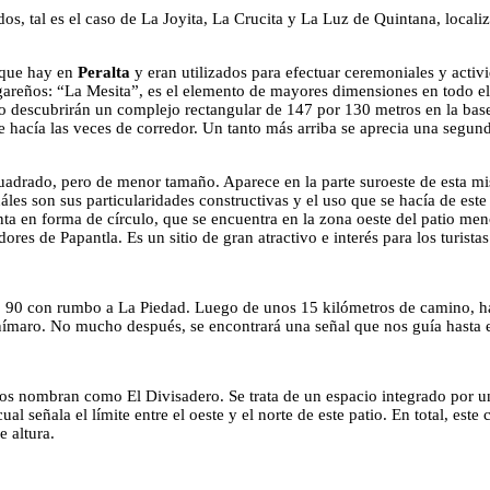
os, tal es el caso de La Joyita, La Crucita y La Luz de Quintana, localiz
 que hay en
Peralta
y eran utilizados para efectuar ceremoniales y acti
areños: “La Mesita”, es el elemento de mayores dimensiones en todo el 
rlo descubrirán un complejo rectangular de 147 por 130 metros en la bas
 hacía las veces de corredor. Un tanto más arriba se aprecia una segunda
cuadrado, pero de menor tamaño. Aparece en la parte suroeste de esta m
áles son sus particularidades constructivas y el uso que se hacía de este
nta en forma de círculo, que se encuentra en la zona oeste del patio me
ores de Papantla. Es un sitio de gran atractivo e interés para los turistas
o 90 con rumbo a La Piedad. Luego de unos 15 kilómetros de camino, hay
ímaro. No mucho después, se encontrará una señal que nos guía hasta el 
os nombran como El Divisadero. Se trata de un espacio integrado por un
al señala el límite entre el oeste y el norte de este patio. En total, es
 altura.