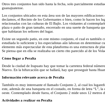
Otros tres conjuntos han sido hasta la fecha, solo parcialmente estudiad
guanajuatense.
Los conjuntos ubicados en esta área son de las mayores edificaciones
decíamos, el Recinto de los Gobernantes o bien, como lo hacen los lug
relacionadas con las culturas de El Bajío. Los visitantes al contempla
plaza o patio de gran tamaño, encerrado en una suerte de banqueta que
que habitaran los señores del lugar.
Existe un segundo patio, en este mismo conjunto, el cual es también 
estudiada lo suficiente y los especialistas aún laboran en determinar cu
elemento más espectacular de esta plataforma es una estructura de pla
Se piensa que en ella se realizaba un cierto rito parecido al de los Volad
Cómo llegar a Peralta
Desde la ciudad de Irapuato hay que tomar la carretera federal númer
Nuevo. En la bifurcación que se hallará, hay que proseguir hasta Huan
Información relevante acerca de Peralta
También es muy interesante el llamado Conjunto 2, al cual los lugareñ
este, además de una banqueta en el costado, en forma de letra “L”, la cu
oeste. Contemplado desde fuera, el Conjunto 2 mide unos 12 metros de
Actividades a realizar en Peralta