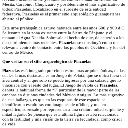
Mesita, Carabino, Chupícuaro y posiblemente el más significativo de
todos: Plazuelas. Localizado en el suroeste de esta entidad
federativa, Plazuelas es el primer sitio arqueológico guanajuatense
abierto al público.
Esta urbe prehispánica estuvo habitada entre los años 600 y 900 d.C.
Se levanta en la zona existente entre la Sierra de Pénjamo y el
manantial Agua Nacida. Sobresale el hecho de que, de acuerdo a los
descubrimientos más recientes,
Plazuelas
se constituyó como un
relevante centro de contacto entre los pueblos de Occidente y los del
centro de México.
Qué visitar en el sitio arqueológico de Plazuelas
Plazuelas
está integrado por cinco estructuras arquitectónicas, de las
cuales la más destacada es un Juego de Pelota, que se ubica fuera del
área central y al que solo se puede ingresar por una calzada que lo
vinculaba con el resto del lugar. El Juego de Pelota de
Plazuelas
,
denota la habitual forma de “I” particular de la mayor parte de las
canchas en distintas ciudades del México Antiguo. Lo más sugestivo
de este hallazgo, es que en las esquinas de este espacio se
identificaron esculturas con imágenes de ofidios, y una en
específico, sobresale por representar a una criatura mitad serpiente y
mitad lagarto. Se piensa que esta última figura estaba relacionada
con la fertilidad y una visión de la tierra ya fecundada, como crisol
de vida.