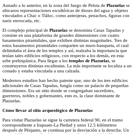
Aunado a lo anterior, en la zona del Juego de Pelota de
Plazuelas
se
ubicaron representaciones escultóricas de dioses del agua y objetos
vinculados a Chac o Tláloc, como anteojeras, penachos, figuras con
nariz enroscada, etc.
El complejo principal de
Plazuelas
se denomina Casas Tapadas y
consiste en una plataforma de grandes dimensiones con cuatro
basamentos piramidales, que exhiben distintas magnitudes. Tres de
estos basamentos piramidales comparten un muro-banqueta, el cual
delimitaba el área de los templos y así, realzaba la importancia que
tenían tales edificios religiosos, con respecto a los demás, en esta
urbe prehispánica. Para llegar a los
templos de Plazuelas
, se
construyeron distintas escalinatas. La más importante se localiza a un
costado y estaba vinculada a una calzada.
Modernos estudios han hecho patente que, uno de los tres edificios
adicionales de Casas Tapadas, fungía como un palacio de pequeñas
dimensiones. Era un sitio donde se congregaban sacerdotes,
guerreros, nobles y gobernantes, esto es, la clase dominante de
Plazuelas.
Cómo llevar al sitio arqueológico de Plazuelas
Para visitar Plazuelas se sigue la carretera federal 90, en el tramo
correspondiente a Irapuato-La Piedad y unos 12.5 kilómetros
después de Pénjamo, se continua por la desviación a la derecha. Un