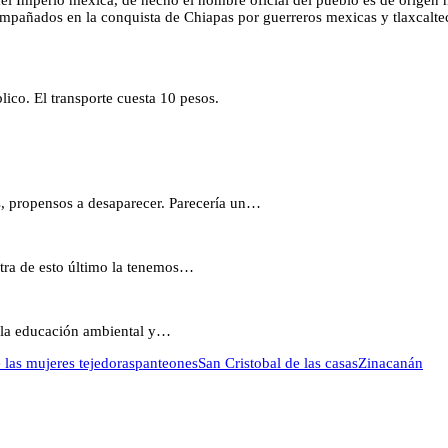
del Imperio mexica, de hecho el nombre oficial del pueblo es de origen 
ompañados en la conquista de Chiapas por guerreros mexicas y tlaxcalte
lico. El transporte cuesta 10 pesos.
es, propensos a desaparecer. Parecería un…
stra de esto último la tenemos…
la educación ambiental y…
las mujeres tejedoras
panteones
San Cristobal de las casas
Zinacanán