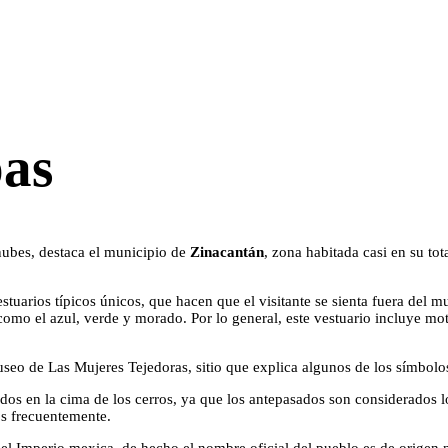
pas
nubes, destaca el municipio de
Zinacantán
, zona habitada casi en su tot
estuarios típicos únicos, que hacen que el visitante se sienta fuera de
como el azul, verde y morado. Por lo general, este vestuario incluye moti
Museo de Las Mujeres Tejedoras, sitio que explica algunos de los símbo
os en la cima de los cerros, ya que los antepasados son considerados los
os frecuentemente.