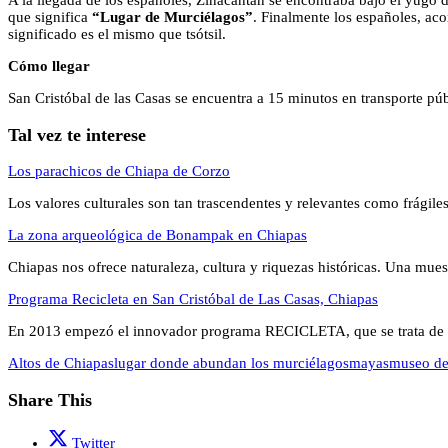
A la llegada de los españoles, Zinacantán se encontraba bajo el yugo 
que significa
“Lugar de Murciélagos”
. Finalmente los españoles, ac
significado es el mismo que tsótsil.
Cómo llegar
San Cristóbal de las Casas se encuentra a 15 minutos en transporte púb
Tal vez te interese
Los parachicos de Chiapa de Corzo
Los valores culturales son tan trascendentes y relevantes como frágil
La zona arqueológica de Bonampak en Chiapas
Chiapas nos ofrece naturaleza, cultura y riquezas históricas. Una mue
Programa Recicleta en San Cristóbal de Las Casas, Chiapas
En 2013 empezó el innovador programa RECICLETA, que se trata de 
Altos de Chiapas
lugar donde abundan los murciélagos
mayas
museo de 
Share This
Twitter