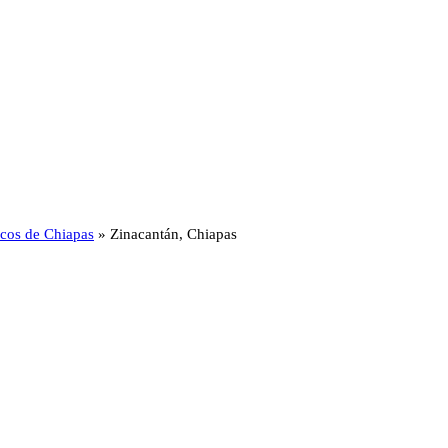
ticos de Chiapas
»
Zinacantán, Chiapas