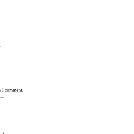
*
me I comment.