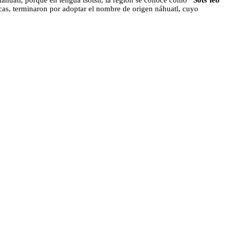
nahuátl, porque en lengua tsotsil, la región se conoce como
“Sots’leb”
cas, terminaron por adoptar el nombre de origen náhuatl, cuyo