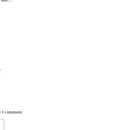
s alto…
*
me I comment.