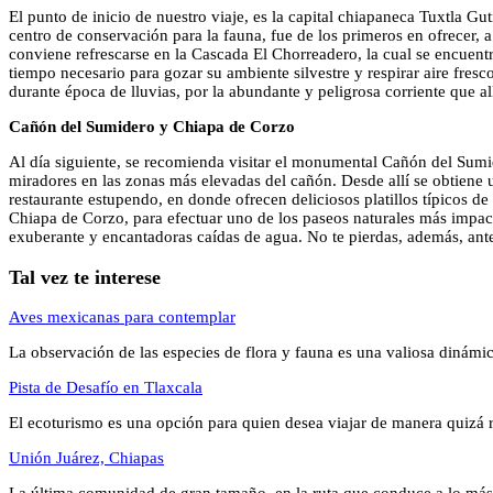
El punto de inicio de nuestro viaje, es la capital chiapaneca Tuxtla G
centro de conservación para la fauna, fue de los primeros en ofrecer,
conviene refrescarse en la Cascada El Chorreadero, la cual se encuen
tiempo necesario para gozar su ambiente silvestre y respirar aire fresc
durante época de lluvias, por la abundante y peligrosa corriente que al
Cañón del Sumidero y Chiapa de Corzo
Al día siguiente, se recomienda visitar el monumental Cañón del Sumide
miradores en las zonas más elevadas del cañón. Desde allí se obtiene un
restaurante estupendo, en donde ofrecen deliciosos platillos típicos d
Chiapa de Corzo, para efectuar uno de los paseos naturales más impact
exuberante y encantadoras caídas de agua. No te pierdas, además, an
Tal vez te interese
Aves mexicanas para contemplar
La observación de las especies de flora y fauna es una valiosa dinámi
Pista de Desafío en Tlaxcala
El ecoturismo es una opción para quien desea viajar de manera quiz
Unión Juárez, Chiapas