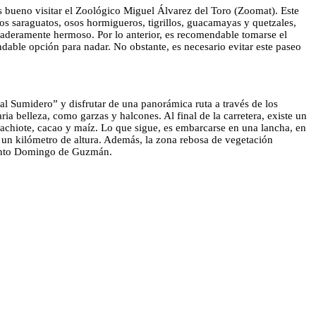
 es bueno visitar el Zoológico Miguel Álvarez del Toro (Zoomat). Este
os saraguatos, osos hormigueros, tigrillos, guacamayas y quetzales,
daderamente hermoso. Por lo anterior, es recomendable tomarse el
endable opción para nadar. No obstante, es necesario evitar este paseo
“al Sumidero” y disfrutar de una panorámica ruta a través de los
ia belleza, como garzas y halcones. Al final de la carretera, existe un
a achiote, cacao y maíz. Lo que sigue, es embarcarse en una lancha, en
i un kilómetro de altura. Además, la zona rebosa de vegetación
 Santo Domingo de Guzmán.