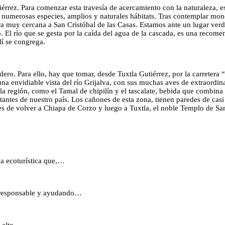
utiérrez. Para comenzar esta travesía de acercamiento con la naturaleza,
 a numerosas especies, amplios y naturales hábitats. Tras contemplar mon
tra muy cercana a San Cristóbal de las Casas. Estamos ante un lugar ver
o. El río que se gesta por la caída del agua de la cascada, es una recom
lí se congrega.
ro. Para ello, hay que tomar, desde Tuxtla Gutiérrez, por la carretera 
a envidiable vista del río Grijalva, con sus muchas aves de extraordinar
e la región, como el Tamal de chipilín y el tascalate, bebida que combin
antes de nuestro país. Los cañones de esta zona, tienen paredes de cas
tes de volver a Chiapa de Corzo y luego a Tuxtla, el noble Templo de
ca ecoturística que,…
á responsable y ayudando…