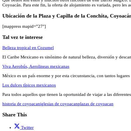
Qué bellos son estos y muchos otros rincones de este Barrio Mágico. 
Coyoacán. Para este fin, la oferta de alojamiento es variada, pero les
Ubicación de la Plaza y Capilla de la Conchita, Coyoac
[mappress mapid=”27″]
Tal vez te interese
Belleza tropical en Cozumel
El Caribe Mexicano es sinónimo de natural belleza, diversión y desc
Viva Aerobús, Aerolineas mexicanas
México es un país enorme y por esta circunstancia, con tantos lugares
Los dulces típicos mexicanos
Para todos aquellos que tienen la oportunidad de viajar a las diferent
historia de coyoacan
iglesias de coyoacan
plazas de coyoacan
Share This
Twitter