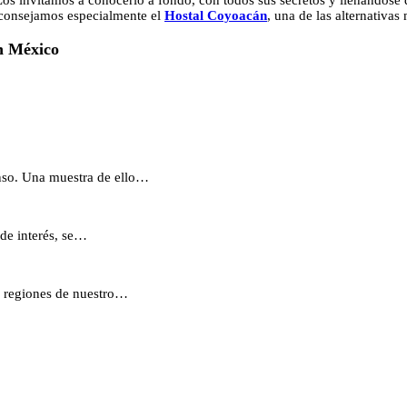
Los invitamos a conocerlo a fondo, con todos sus secretos y llenándose
 aconsejamos especialmente el
Hostal Coyoacán
, una de las alternativa
án México
anso. Una muestra de ello…
 de interés, se…
es regiones de nuestro…