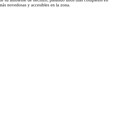
 de su ambiente de hechizo, pasando unos días completos en
s más novedosas y accesibles en la zona.