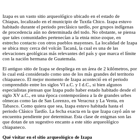
Izapa es un vasto sitio arqueológico ubicado en el estado de
Chiapas, localizado en el municipio de Tuxtla Chico. Izapa estuvo
habitado durante el periodo preclásico tardío, por grupos indígenas
de procedencia aún no determinada del todo. No obstante, se piensa
que tales comunidades pertenecían a la etnia mixe-zoque, en
estrecho contacto con otros pueblos mayenses. La localidad de Izapa
se ubica muy cerca del volcán Tacaná, la cual es una de las
elevaciones geológicas más relevantes del país y que marca el límite
con la nación hermana de Guatemala.
El antiguo sitio de Izapa se despliega en un área de 2 kilómetros, por
lo cual está considerado como uno de los más grandes del territorio
chiapaneco. El mejor momento de Izapa aconteció en el periodo
comprendido entre los siglos VI a.C. y I d.C., si bien algunos
especialistas piensan que Izapa pudo haber estado habitado desde el
siglo XV a.C., en una época contemporánea a la de grandes urbes
olmecas como las de San Lorenzo, en Veracruz y La Venta, en
Tabasco. Como quiera que sea, Izapa estuvo habitada hasta el
periodo Clásico Tardío. La fecha exacta en la que Izapa cayó aún se
encuentra pendiente por determinar. Esta clase de enigmas son las
que dotan de un sugestivo encanto a este sitio arqueológico
chiapaneco.
Qué visitar en el sitio arqueológico de Izapa