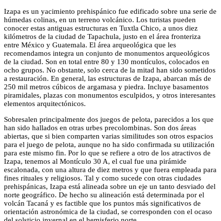
Izapa es un yacimiento prehispánico fue edificado sobre una serie de
húmedas colinas, en un terreno volcánico. Los turistas pueden
conocer estas antiguas estructuras en Tuxtla Chico, a unos diez
kilómetros de la ciudad de Tapachula, justo en el área fronteriza
entre México y Guatemala. El área arqueológica que les
recomendamos integra un conjunto de monumentos arqueológicos
de la ciudad. Son en total entre 80 y 130 montículos, colocados en
ocho grupos. No obstante, solo cerca de la mitad han sido sometidos
a restauración. En general, las estructuras de Izapa, abarcan más de
250 mil metros cúbicos de argamasa y piedra. Incluye basamentos
piramidales, plazas con monumentos esculpidos, y otros interesantes
elementos arquitectónicos.
Sobresalen principalmente dos juegos de pelota, parecidos a los que
han sido hallados en otras urbes precolombinas. Son dos áreas
abiertas, que si bien comparten varias similitudes son otros espacios
para el juego de pelota, aunque no ha sido confirmada su utilización
para este mismo fin. Por lo que se refiere a otro de los atractivos de
Izapa, tenemos al Montículo 30 A, el cual fue una pirámide
escalonada, con una altura de diez metros y que fuera empleada para
fines rituales y religiosos. Tal y como sucede con otras ciudades
prehispánicas, Izapa está alineada sobre un eje un tanto desviado del
norte geográfico. De hecho su alineación está determinada por el
volcán Tacaná y es factible que los puntos más significativos de
orientación astronómica de la ciudad, se corresponden con el ocaso
del solsticio invernal en el hemisferio norte.