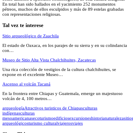
En total han sido hallados en el yacimiento 252 monumentos
pétreos, muchos de ellos esculpidos y más de 89 estelas grabadas
con representaciones religiosas.
Tal vez te interese
Sitio arqueológico de Zaachila
El estado de Oaxaca, en los parajes de su sierra y en su colindancia
con…
Museo de Sitio Alta Vista Chalchihuites, Zacatecas
Una rica colección de vestigios de la cultura chalchihuites, se
expone en el excelente Museo…
Ascenso al volcán Tacaná
En la frontera entre Chiapas y Guatemala, emerge un majestuoso
volcán de 4, 100 metros…
arqueología
Atractivos turisticos de Chiapas
culturas
indígenas
culturas
mesoamericanas
ecoturismo
edificios
excursiones
historia
naturaleza
sitio
arqueológicos
turismo cultural
viajeros
viajes