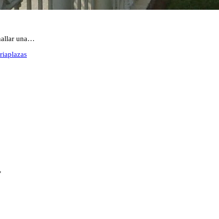
 hallar una…
ria
plazas
*