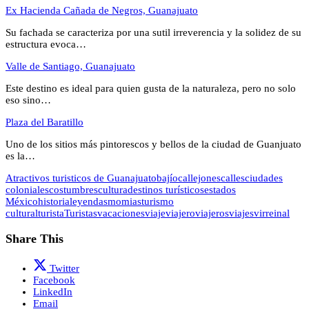
Ex Hacienda Cañada de Negros, Guanajuato
Su fachada se caracteriza por una sutil irreverencia y la solidez de su
estructura evoca…
Valle de Santiago, Guanajuato
Este destino es ideal para quien gusta de la naturaleza, pero no solo
eso sino…
Plaza del Baratillo
Uno de los sitios más pintorescos y bellos de la ciudad de Guanjuato
es la…
Atractivos turisticos de Guanajuato
bajío
callejones
calles
ciudades
coloniales
costumbres
cultura
destinos turísticos
estados
México
historia
leyendas
momias
turismo
cultural
turista
Turistas
vacaciones
viaje
viajero
viajeros
viajes
virreinal
Share This
Twitter
Facebook
LinkedIn
Email