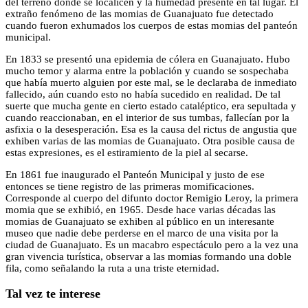
del terreno donde se localicen y la humedad presente en tal lugar. El
extraño fenómeno de las momias de Guanajuato fue detectado
cuando fueron exhumados los cuerpos de estas momias del panteón
municipal.
En 1833 se presentó una epidemia de cólera en Guanajuato. Hubo
mucho temor y alarma entre la población y cuando se sospechaba
que había muerto alguien por este mal, se le declaraba de inmediato
fallecido, aún cuando esto no había sucedido en realidad. De tal
suerte que mucha gente en cierto estado cataléptico, era sepultada y
cuando reaccionaban, en el interior de sus tumbas, fallecían por la
asfixia o la desesperación. Esa es la causa del rictus de angustia que
exhiben varias de las momias de Guanajuato. Otra posible causa de
estas expresiones, es el estiramiento de la piel al secarse.
En 1861 fue inaugurado el Panteón Municipal y justo de ese
entonces se tiene registro de las primeras momificaciones.
Corresponde al cuerpo del difunto doctor Remigio Leroy, la primera
momia que se exhibió, en 1965. Desde hace varias décadas las
momias de Guanajuato se exhiben al público en un interesante
museo que nadie debe perderse en el marco de una visita por la
ciudad de Guanajuato. Es un macabro espectáculo pero a la vez una
gran vivencia turística, observar a las momias formando una doble
fila, como señalando la ruta a una triste eternidad.
Tal vez te interese