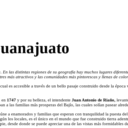
Guanajuato
. En las distintas regiones de su geografía hay muchos lugares diferente
stres más atractivos y las comunidades más pintorescas y llenas de color
ual es accesible a través de un bello pasaje construido desde la época vi
a en
1747
y por su belleza, el intendente
Juan Antonio de Riaño,
levant
an a las familias más prosperas del Bajío, las cuales solían pasear alred
e a enamorados y familias que esperan con tranquilidad la puesta del s
gún los locales, es el único en el mundo que fue construido tierra adentr
 pie, desde donde se puede apreciar una de las vistas más formidables de