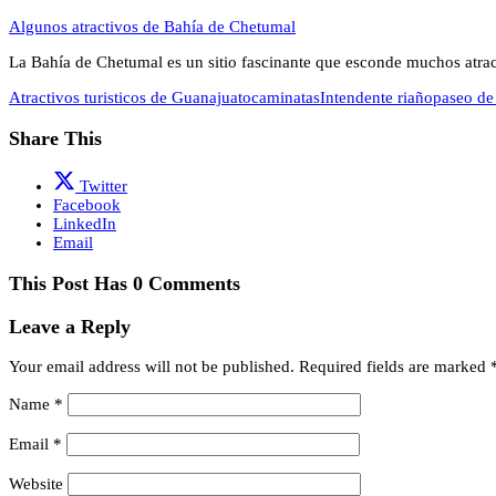
Algunos atractivos de Bahía de Chetumal
La Bahía de Chetumal es un sitio fascinante que esconde muchos atra
Atractivos turisticos de Guanajuato
caminatas
Intendente riaño
paseo de 
Share This
Twitter
Facebook
LinkedIn
Email
This Post Has 0 Comments
Leave a Reply
Your email address will not be published.
Required fields are marked
Name
*
Email
*
Website