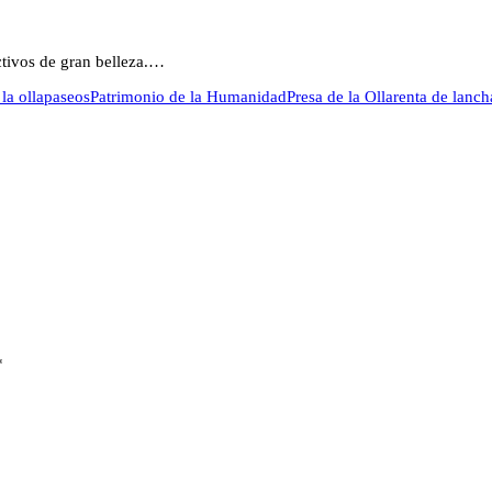
ctivos de gran belleza.…
la olla
paseos
Patrimonio de la Humanidad
Presa de la Olla
renta de lanch
*