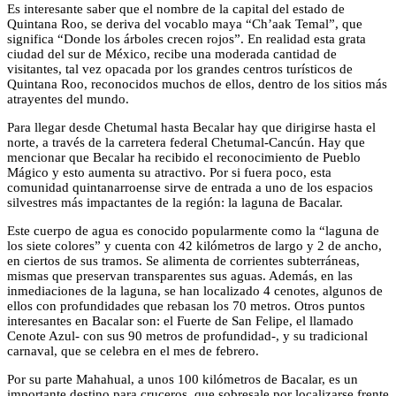
Es interesante saber que el nombre de la capital del estado de
Quintana Roo, se deriva del vocablo maya “Ch’aak Temal”, que
significa “Donde los árboles crecen rojos”. En realidad esta grata
ciudad del sur de México, recibe una moderada cantidad de
visitantes, tal vez opacada por los grandes centros turísticos de
Quintana Roo, reconocidos muchos de ellos, dentro de los sitios más
atrayentes del mundo.
Para llegar desde Chetumal hasta Becalar hay que dirigirse hasta el
norte, a través de la carretera federal Chetumal-Cancún. Hay que
mencionar que Becalar ha recibido el reconocimiento de Pueblo
Mágico y esto aumenta su atractivo. Por si fuera poco, esta
comunidad quintanarroense sirve de entrada a uno de los espacios
silvestres más impactantes de la región: la laguna de Bacalar.
Este cuerpo de agua es conocido popularmente como la “laguna de
los siete colores” y cuenta con 42 kilómetros de largo y 2 de ancho,
en ciertos de sus tramos. Se alimenta de corrientes subterráneas,
mismas que preservan transparentes sus aguas. Además, en las
inmediaciones de la laguna, se han localizado 4 cenotes, algunos de
ellos con profundidades que rebasan los 70 metros. Otros puntos
interesantes en Bacalar son: el Fuerte de San Felipe, el llamado
Cenote Azul- con sus 90 metros de profundidad-, y su tradicional
carnaval, que se celebra en el mes de febrero.
Por su parte Mahahual, a unos 100 kilómetros de Bacalar, es un
importante destino para cruceros, que sobresale por localizarse frente