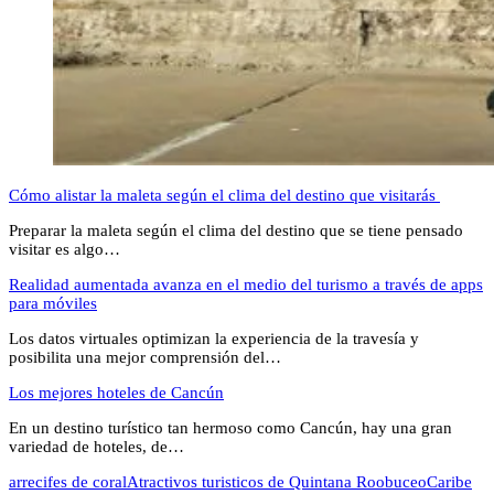
Cómo alistar la maleta según el clima del destino que visitarás
Preparar la maleta según el clima del destino que se tiene pensado
visitar es algo…
Realidad aumentada avanza en el medio del turismo a través de apps
para móviles
Los datos virtuales optimizan la experiencia de la travesía y
posibilita una mejor comprensión del…
Los mejores hoteles de Cancún
En un destino turístico tan hermoso como Cancún, hay una gran
variedad de hoteles, de…
arrecifes de coral
Atractivos turisticos de Quintana Roo
buceo
Caribe