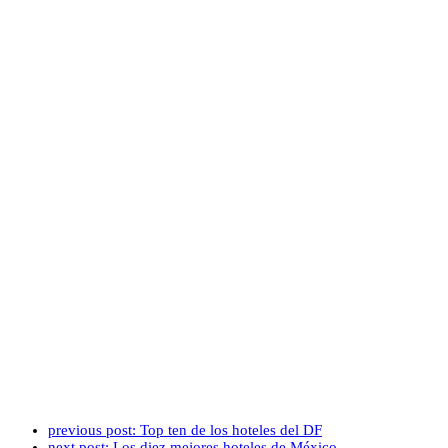
previous post:
Top ten de los hoteles del DF
next post:
Los diez mejores hoteles de México