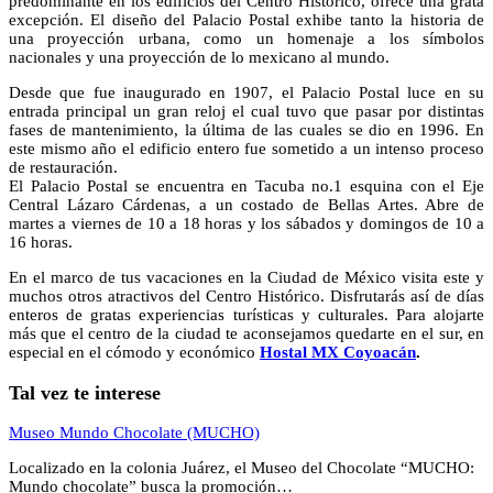
predominante en los edificios del Centro Histórico, ofrece una grata
excepción. El diseño del Palacio Postal exhibe tanto la historia de
una proyección urbana, como un homenaje a los símbolos
nacionales y una proyección de lo mexicano al mundo.
Desde que fue inaugurado en 1907, el Palacio Postal luce en su
entrada principal un gran reloj el cual tuvo que pasar por distintas
fases de mantenimiento, la última de las cuales se dio en 1996. En
este mismo año el edificio entero fue sometido a un intenso proceso
de restauración.
El Palacio Postal se encuentra en Tacuba no.1 esquina con el Eje
Central Lázaro Cárdenas, a un costado de Bellas Artes. Abre de
martes a viernes de 10 a 18 horas y los sábados y domingos de 10 a
16 horas.
En el marco de tus vacaciones en la Ciudad de México visita este y
muchos otros atractivos del Centro Histórico. Disfrutarás así de días
enteros de gratas experiencias turísticas y culturales. Para alojarte
más que el centro de la ciudad te aconsejamos quedarte en el sur, en
especial en el cómodo y económico
Hostal MX Coyoacán
.
Tal vez te interese
Museo Mundo Chocolate (MUCHO)
Localizado en la colonia Juárez, el Museo del Chocolate “MUCHO:
Mundo chocolate” busca la promoción…