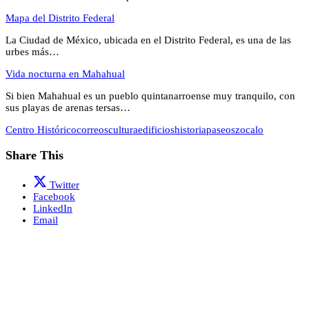
Mapa del Distrito Federal
La Ciudad de México, ubicada en el Distrito Federal, es una de las
urbes más…
Vida nocturna en Mahahual
Si bien Mahahual es un pueblo quintanarroense muy tranquilo, con
sus playas de arenas tersas…
Centro Histórico
correos
cultura
edificios
historia
paseos
zocalo
Share This
Twitter
Facebook
LinkedIn
Email