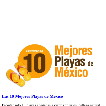
Las 10 Mejores Playas de Mexico
Escoger sólo 10 playas apegadas a ciertos criterios: belleza natural