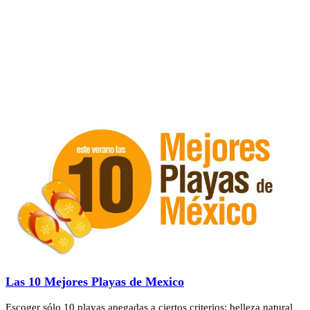
Las 10 Mejores Playas de Mexico
Escoger sólo 10 playas apegadas a ciertos criterios: belleza natural