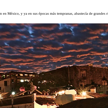
n en México, y ya en sus épocas más tempranas, abastecía de grandes ri