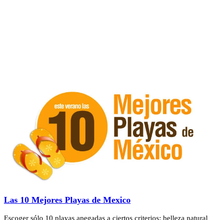
Las 10 Mejores Playas de Mexico
Escoger sólo 10 playas apegadas a ciertos criterios: belleza natural