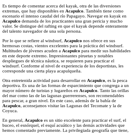
Es tiempo de comentar acerca del kayak, otra de las diversiones
extremas, que hay disponibles en
Acapulco
. También tiene como
escenario el intenso caudal del río Papagayo. Navegar en kayak en
Acapulco
demanda de los practicantes una gran pericia y mucho
valor. Se distingue del rafting en que el kayak depende enteramente
del talento navegador de una sola persona.
Por lo que se refiere al windsurf,
Acapulco
nos ofrece en sus
hermosas costas, vientos excelentes para la práctica del windsurf.
Multitudes de jóvenes acuden a
Acapulco
para medir sus habilidades
en este deporte extremo. Impresionantes piruetas y notables
despliegues de técnica náutica, se requieren para practicar el
windsurf. Conforme al nivel de experiencia de los deportistas, les
corresponde una cierta playa acapulqueña.
Otra entretenida actividad para desarrollar en
Acapulco
, es la pesca
deportiva. Es una de las formas de esparcimiento que congrega a un
mayor número de turistas y lugareños en
Acapulco
. Tanto las orillas
del mar como las de las lagunas guerrerenses, son recomendables
para pescar, a gran nivel. En este caso, además de la bahía de
Acapulco
, aconsejamos visitar las Lagunas del Tecomate y la de
Coyuca.
En general,
Acapulco
es un sitio excelente para practicar el surf, el
buceo, el esnórquel, el esquí acuático y las demás actividades que
hemos comentado previamente. La privilegiada geografía que tiene,