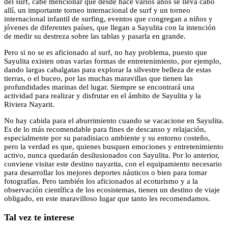
del surf, cabe mencionar que desde hace varios años se lleva cabo
allí, un importante torneo internacional de surf y un torneo
internacional infantil de surfing, eventos que congregan a niños y
jóvenes de diferentes países, que llegan a Sayulita con la intención
de medir su destreza sobre las tablas y pasarla en grande.
Pero si no se es aficionado al surf, no hay problema, puesto que
Sayulita existen otras varias formas de entretenimiento, por ejemplo,
dando largas cabalgatas para explorar la silvestre belleza de estas
tierras, o el buceo, por las muchas maravillas que tienen las
profundidades marinas del lugar. Siempre se encontrará una
actividad para realizar y disfrutar en el ámbito de Sayulita y la
Riviera Nayarit.
No hay cabida para el aburrimiento cuando se vacacione en Sayulita.
Es de lo más recomendable para fines de descanso y relajación,
especialmente por su paradisiaco ambiente y su entorno costeño,
pero la verdad es que, quienes busquen emociones y entretenimiento
activo, nunca quedarán desilusionados con Sayulita. Por lo anterior,
conviene visitar este destino nayarita, con el equipamiento necesario
para desarrollar los mejores deportes náuticos o bien para tomar
fotografías. Pero también los aficionados al ecoturismo y a la
observación científica de los ecosistemas, tienen un destino de viaje
obligado, en este maravilloso lugar que tanto les recomendamos.
Tal vez te interese