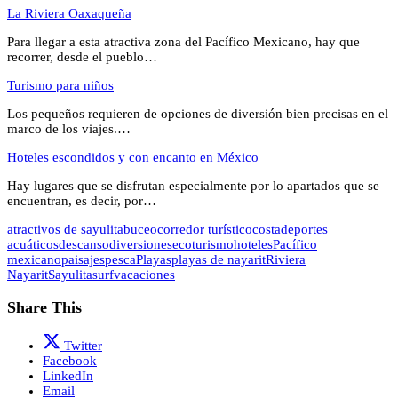
La Riviera Oaxaqueña
Para llegar a esta atractiva zona del Pacífico Mexicano, hay que
recorrer, desde el pueblo…
Turismo para niños
Los pequeños requieren de opciones de diversión bien precisas en el
marco de los viajes.…
Hoteles escondidos y con encanto en México
Hay lugares que se disfrutan especialmente por lo apartados que se
encuentran, es decir, por…
atractivos de sayulita
buceo
corredor turístico
costa
deportes
acuáticos
descanso
diversiones
ecoturismo
hoteles
Pacífico
mexicano
paisajes
pesca
Playas
playas de nayarit
Riviera
Nayarit
Sayulita
surf
vacaciones
Share This
Twitter
Facebook
LinkedIn
Email