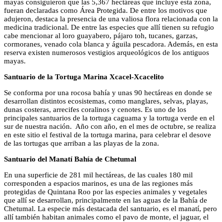
mayas consiguieron que las 5,367 hectáreas que incluye esta zona,
fueran declaradas como Área Protegida. De entre los motivos que
adujeron, destaca la presencia de una valiosa flora relacionada con la
medicina tradicional. De entre las especies que allí tienen su refugio
cabe mencionar al loro guayabero, pájaro toh, tucanes, garzas,
cormoranes, venado cola blanca y águila pescadora. Además, en esta
reserva existen numerosos vestigios arqueológicos de los antiguos
mayas.
Santuario de la Tortuga Marina Xcacel-Xcacelito
Se conforma por una rocosa bahía y unas 90 hectáreas en donde se
desarrollan distintos ecosistemas, como manglares, selvas, playas,
dunas costeras, arrecifes coralinos y cenotes. Es uno de los
principales santuarios de la tortuga caguama y la tortuga verde en el
sur de nuestra nación. Año con año, en el mes de octubre, se realiza
en este sitio el festival de la tortuga marina, para celebrar el desove
de las tortugas que arriban a las playas de la zona.
Santuario del Manatí Bahía de Chetumal
En una superficie de 281 mil hectáreas, de las cuales 180 mil
corresponden a espacios marinos, es una de las regiones más
protegidas de Quintana Roo por las especies animales y vegetales
que allí se desarrollan, principalmente en las aguas de la Bahía de
Chetumal. La especie más destacada del santuario, es el manatí, pero
allí también habitan animales como el pavo de monte, el jaguar, el