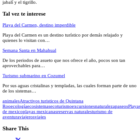
jabalí y el tigrillo.
Tal vez te interese
Playa del Carmen, destino imperdible
Playa del Carmen es un destino turístico por demás relajado y
quienes lo visitan con…
Semana Santa en Mahahual
De los periodos de asueto que nos ofrece el año, pocos son tan
aprovechables para…
Turismo submarino en Cozumel
Por sus aguas cristalinas y templadas, las cuales forman parte de uno
de los sistemas…
animales
Atractivos turisticos de Quintana
Roo
ecología
ecosistemas
ecoturismo
excursiones
naturaleza
paseos
Playa
de mexico
playas mexicanas
reservas naturales
turismo de
aventura
viajeros
viajes
Share This