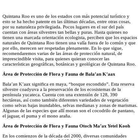
Quintana Roo es uno de los estados con más potencial turístico y
esto se ha hecho patente en las últimas décadas, entre otras cosas,
por su naturaleza privilegiada. Pocos lugares en el sur del país
cuentan con áreas silvestres tan bellas y puras. Hasta quienes no
tienen una marcada orientación ecologista, perciben que los espacios
naturales de Quintana Roo tienen una valía fuera de lo común y que
por ello, merecen ser respetadas plenamente. En lo que sigue,
recomendaremos varias de las áreas de protección natural, de
imprescindible visita, para quienes quieran conocer las
características geográficas, botánicas y geológicas de Quintana Roo.
Área de Protección de Flora y Fauna de Bala’an K’aax
Bala’an K’aax significa en maya, “bosque escondido”. Esta reserva
silvestre coadyuva a la preservación de los ecosistemas de la
península yucateca. Cuenta con una extensión de 128, 390
hectáreas, así como también diferentes variedades de vegetación
como selvas bajas inundables, selvas medianas y zonas de marismas.
Algunas de las especies que allí moran son el cocodrilo de pantano,
el jaguar, el puma y el mono araña.
Área de Protección de Flora y Fauna Otoch Ma’ax Yetel Kooh
En los comienzos de la década del 2000, diversas comunidades