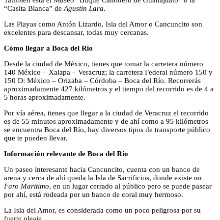
También está el Museo “Buque Cañonero de Guanajuato” o la
“Casita Blanca” de
Agustín Lara
.
Las Playas como Antón Lizardo, Isla del Amor o Cancuncito son
excelentes para descansar, todas muy cercanas.
Cómo llegar a Boca del Rio
Desde la ciudad de México, tienes que tomar la carretera número
140 México – Xalapa – Veracruz; la carretera Federal número 150 y
150 D: México – Orizaba – Córdoba – Boca del Río. Recorrerás
aproximadamente 427 kilómetros y el tiempo del recorrido es de 4 a
5 horas aproximadamente.
Por vía aérea, tienes que llegar a la ciudad de Veracruz el recorrido
es de 55 minutos aproximadamente y de ahí como a 95 kilómetros
se encuentra Boca del Río, hay diversos tipos de transporte público
que te pueden llevar.
Información relevante de Boca del Rio
Un paseo interesante hacia Cancuncito, cuenta con un banco de
arena y cerca de ahí queda la Isla de Sacrificios, donde existe un
Faro Marítimo
, en un lugar cerrado al público pero se puede pasear
por ahí, está rodeada por un banco de coral muy hermoso.
La Isla del Amor, es considerada como un poco peligrosa por su
fuerte oleaje.