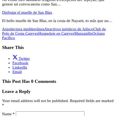
genere tal convocatoria como San…
Disfrutar el muelle de San Blas
El bello muelle de San Blas, en la costa de Nayarit, es más que un…
Arquitectura mediterránea
Atractivos turisticos de Jalisco
Club de
Polo de Costa Careyes
Hospedaje en Careyes
Manzanillo
Océano
Pacífico
Share This
Twitter
Facebook
LinkedIn
Email
This Post Has 0 Comments
Leave a Reply
Your email address will not be published.
Required fields are marked
*
Name
*