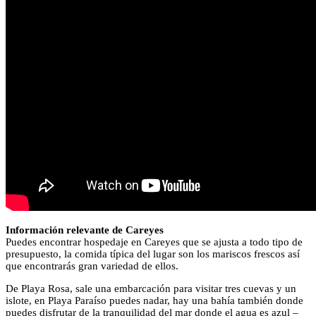
Información relevante de Careyes
Puedes encontrar hospedaje en Careyes que se ajusta a todo tipo de
presupuesto, la comida típica del lugar son los mariscos frescos así
que encontrarás gran variedad de ellos.
De Playa Rosa, sale una embarcación para visitar tres cuevas y un
islote, en Playa Paraíso puedes nadar, hay una bahía también donde
puedes disfrutar de la tranquilidad del mar donde el agua es azul –