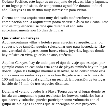
Océano Pacífico, este lugar es un conjunto de playas, islas y lagunas,
es un lugar paradisiaco, de temperatura agradable durante todo el
año, Careyes es un destino muy interesante para visitar.
Cuenta con una arquitectura muy del estilo mediterráneo en
combinación con la arquitectura podía decirse clásica mexicana. Este
sitio es muy especial, se dice que durante el año solo
aproximadamente son 15 días de lluvias.
Qué visitar en Careyes
Aquí encontraras villas y hoteles para apreciar su arquitectura, por
supuesto que también puedes seleccionar uno para hospedarte. Hay
una variedad de lugares como bares, cines, joyerías, lugares donde
hay música en vivo, galerías de arte, etcétera.
Aquí en Careyes, hay de todo para el tipo de viaje que escojas, por
ejemplo como en casi toda esta zona de playas también hay un lugar
donde llegan las tortugas marinas a desovar, se ha considerado esta
zona como un santuario ya que se han llegado a recolectar más de
100 mil huevos lo cuál significa un record, la liberación de tortugas
ha sido de 75 mil, de tres especies distintas.
Durante el verano puedes ir a Playa Teopa que es el lugar donde se
instala un campamento para recolectar los huevos, cuidarlos hasta
que nacen y soltarlos, puedes participar como voluntario con el
grupo de biólogos expertos que se encargan de este proyecto.