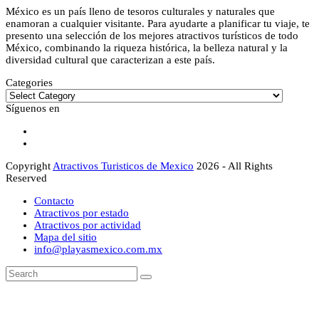
México es un país lleno de tesoros culturales y naturales que
enamoran a cualquier visitante. Para ayudarte a planificar tu viaje, te
presento una selección de los mejores atractivos turísticos de todo
México, combinando la riqueza histórica, la belleza natural y la
diversidad cultural que caracterizan a este país.
Categories
Categories
Síguenos en
Facebook
Instagram
Copyright
Atractivos Turisticos de Mexico
2026 - All Rights
Reserved
Contacto
Atractivos por estado
Atractivos por actividad
Mapa del sitio
info@playasmexico.com.mx
Back
Search
Submit
To
Top