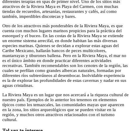
diferentes terapias en spas de primer nivel. Uno de los sitios más
atractivos de la Riviera Maya es Playa del Carmen, con muchas
tiendas de recuerdos, artesanías, restaurantes y cafés, así como
también, imperdibles discotecas y bares.
Otro de los atractivos más ponderables de la Riviera Maya, es que
cuenta con muchos lugares marinos propicios para la práctica del
esnorquel y el buceo. En las costas de la Riviera Maya se extiende
un enorme sistema arrecifal, en donde habitan las más diversas
especies marinas. Quienes se decidan a explorar estas aguas del
Caribe Mexicano, hallarán bancos de peces multicolores,
mantarrayas y tiburones ballena. Pero en la Riviera Maya, el mar no
es el único ámbito en donde practicar diferentes actividades
recreativas. También recomendables son los cenotes de la región, las
cuales se perfilan como grandes albercas naturales, formadas por
diferentes ríos subterráneos al desembocar. Inolvidable experiencia
es la de explorar las profundidades de estas cavernas y nadar en sus
aguas cristalinas.
La Riviera Maya es un lugar que nos acercará a la riqueza cultural de
nuestro país. Ejemplos de lo anterior los tenemos en elementos
típicos como los temazcales, las comunidades mayas que aparecen
en la zona, los sitios arqueológicos que se pueden visitar en la
región, y muchos otros atractivos relacionados con el turismo
cultural.
Tal vez te interese