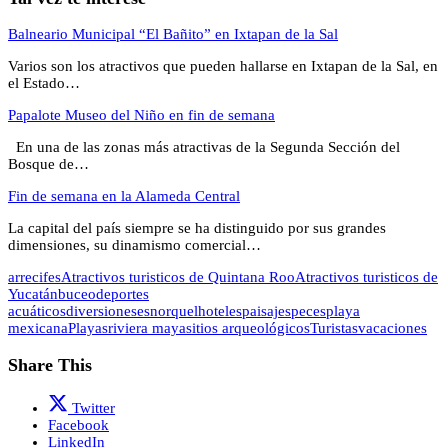
Balneario Municipal “El Bañito” en Ixtapan de la Sal
Varios son los atractivos que pueden hallarse en Ixtapan de la Sal, en
el Estado…
Papalote Museo del Niño en fin de semana
En una de las zonas más atractivas de la Segunda Sección del
Bosque de…
Fin de semana en la Alameda Central
La capital del país siempre se ha distinguido por sus grandes
dimensiones, su dinamismo comercial…
arrecifes
Atractivos turisticos de Quintana Roo
Atractivos turisticos de
Yucatán
buceo
deportes
acuáticos
diversiones
esnorquel
hoteles
paisajes
peces
playa
mexicana
Playas
riviera maya
sitios arqueológicos
Turistas
vacaciones
Share This
Twitter
Facebook
LinkedIn