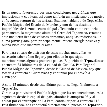
Es un pueblo favorecido por unas condiciones geográficas que
impresionan y cautivan, así como también un misticismo que motiva
el frecuente retorno de los turistas. Estamos hablando de
Tepoztlán
,
Pueblo Mágico del Estado de Morelos y uno de los destinos
imperdibles de la zona centro del país. Teniendo como centinela
permanente, la majestuosa altura del Cerro del Tepozteco, estamos
ante una tierra llena de valiosas artesanías, antiguas tradiciones, un
clima privilegiado, pero principalmente, mucha energía positiva y
buena vibra que dinamiza el alma.
Pero para el caso de disfrutar de estas muchas maravillas, es
necesario saber cómo llegar y por ello, en lo que sigue
mencionaremos algunas prácticas pautas. El pueblo de
Tepoztlán
se
encuentra 74 kilómetros de la ciudad de Cuautla. Para llegar al
Pueblo Mágico de Tepoztlán, desde la Ciudad de México, hay que
tomar la carretera a Cuernavaca y continuar por el desvío a
Oaxtepec.
A solo 15 minutos desde este último punto, se llega finalmente a
Tepoztlán.
Otra ruta para visitar el Pueblo Mágico que les recomendamos, es la
siguiente: desde la capital del país, abordar la autopista 95 y al
cruzar por el entronque de La Pera, continuar por la carretera 115.
Esta última vía, nos conducirá directamente al pueblo de
Tepoztlán.