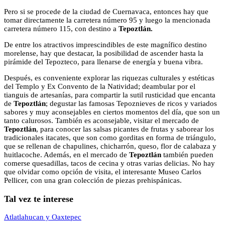
Pero si se procede de la ciudad de Cuernavaca, entonces hay que
tomar directamente la carretera número 95 y luego la mencionada
carretera número 115, con destino a
Tepoztlán.
De entre los atractivos imprescindibles de este magnífico destino
morelense, hay que destacar, la posibilidad de ascender hasta la
pirámide del Tepozteco, para llenarse de energía y buena vibra.
Después, es conveniente explorar las riquezas culturales y estéticas
del Templo y Ex Convento de la Natividad; deambular por el
tianguis de artesanías, para compartir la sutil rusticidad que encanta
de
Tepoztlán
; degustar las famosas Tepoznieves de ricos y variados
sabores y muy aconsejables en ciertos momentos del día, que son un
tanto calurosos. También es aconsejable, visitar el mercado de
Tepoztlán
, para conocer las salsas picantes de frutas y saborear los
tradicionales itacates, que son como gorditas en forma de triángulo,
que se rellenan de chapulines, chicharrón, queso, flor de calabaza y
huitlacoche. Además, en el mercado de
Tepoztlán
también pueden
comerse quesadillas, tacos de cecina y otras varias delicias. No hay
que olvidar como opción de visita, el interesante Museo Carlos
Pellicer, con una gran colección de piezas prehispánicas.
Tal vez te interese
Atlatlahucan y Oaxtepec