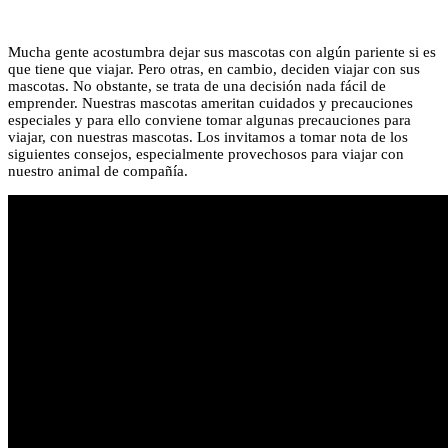
Mucha gente acostumbra dejar sus mascotas con algún pariente si es
que tiene que viajar. Pero otras, en cambio, deciden viajar con sus
mascotas. No obstante, se trata de una decisión nada fácil de
emprender. Nuestras mascotas ameritan cuidados y precauciones
especiales y para ello conviene tomar algunas precauciones para
viajar, con nuestras mascotas. Los invitamos a tomar nota de los
siguientes consejos, especialmente provechosos para viajar con
nuestro animal de compañía.