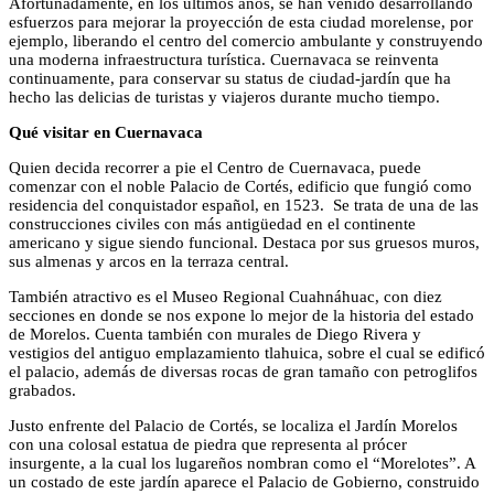
Afortunadamente, en los últimos años, se han venido desarrollando
esfuerzos para mejorar la proyección de esta ciudad morelense, por
ejemplo, liberando el centro del comercio ambulante y construyendo
una moderna infraestructura turística. Cuernavaca se reinventa
continuamente, para conservar su status de ciudad-jardín que ha
hecho las delicias de turistas y viajeros durante mucho tiempo.
Qué visitar en Cuernavaca
Quien decida recorrer a pie el Centro de Cuernavaca, puede
comenzar con el noble Palacio de Cortés, edificio que fungió como
residencia del conquistador español, en 1523. Se trata de una de las
construcciones civiles con más antigüedad en el continente
americano y sigue siendo funcional. Destaca por sus gruesos muros,
sus almenas y arcos en la terraza central.
También atractivo es el Museo Regional Cuahnáhuac, con diez
secciones en donde se nos expone lo mejor de la historia del estado
de Morelos. Cuenta también con murales de Diego Rivera y
vestigios del antiguo emplazamiento tlahuica, sobre el cual se edificó
el palacio, además de diversas rocas de gran tamaño con petroglifos
grabados.
Justo enfrente del Palacio de Cortés, se localiza el Jardín Morelos
con una colosal estatua de piedra que representa al prócer
insurgente, a la cual los lugareños nombran como el “Morelotes”. A
un costado de este jardín aparece el Palacio de Gobierno, construido