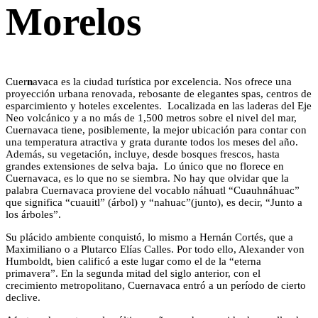
Morelos
Cuer
n
avaca es la ciudad turística por excelencia. Nos ofrece una
proyección urbana renovada, rebosante de elegantes spas, centros de
esparcimiento y hoteles excelentes. Localizada en las laderas del Eje
Neo volcánico y a no más de 1,500 metros sobre el nivel del mar,
Cuernavaca tiene, posiblemente, la mejor ubicación para contar con
una temperatura atractiva y grata durante todos los meses del año.
Además, su vegetación, incluye, desde bosques frescos, hasta
grandes extensiones de selva baja. Lo único que no florece en
Cuernavaca, es lo que no se siembra. No hay que olvidar que la
palabra Cuernavaca proviene del vocablo náhuatl “Cuauhnáhuac”
que significa “cuauitl” (árbol) y “nahuac”(junto), es decir, “Junto a
los árboles”.
Su plácido ambiente conquistó, lo mismo a Hernán Cortés, que a
Maximiliano o a Plutarco Elías Calles. Por todo ello, Alexander von
Humboldt, bien calificó a este lugar como el de la “eterna
primavera”. En la segunda mitad del siglo anterior, con el
crecimiento metropolitano, Cuernavaca entró a un período de cierto
declive.