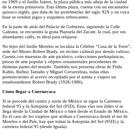
en 1969 y el Jardín Juárez, la plaza pública más añeja de la ciudad
de la eterna primavera. Esta última plaza, cuenta con un encantador
quiosco inglés, que data de las postrimerías del siglo XIX y en cuya
base se venden jugos y esquimos refrescantes.
En la parte de atrás del Palacio de Gobierno, siguiendo la Calle
Galeana, se encuentra la grata Plazuela del Zacate, la cual, por sus
abundantes cafés, es ideal para relajarse.
No lejos del Jardín Morelos se localiza la Célebre “Casa de la Torre”,
sede del Museo Robert Brady, un recinto cultural por demás valioso.
Cuenta con muestras de arte pictórico, colecciones prehispánicas,
piezas de arte popular y objetos ornamentales procedentes de
distintas partes del mundo. También nos presenta obras de Frida
Kahlo, Rufino Tamaño y Miguel Covarrubias, todas ellas
pertenecientes al acervo recopilado por el artista y viajero un
estadounidense Robert Brady (1928-1986).
Cómo llegar a Cuernavaca
Si se procede del centro y norte de México se sigue la Carretera
federal 95 y la Autopista del Sol (95D). Estas vías son útiles si se
llega desde la Ciudad de México o bien desde el Estado de México.
En el caso de los viajeros que arriban a Cuernavaca desde el sur de
Morelos o del País, hay que tomar la Autopista del Sol (95D) y la
carretera federal 95 (desde Iguala).