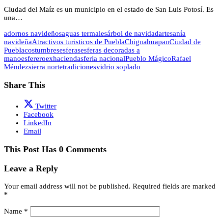
Ciudad del Maíz es un municipio en el estado de San Luis Potosí. Es
una…
adornos navideños
aguas termales
árbol de navidad
artesanía
navideña
Atractivos turisticos de Puebla
Chignahuapan
Ciudad de
Puebla
costumbres
esferas
esferas decoradas a
mano
esferero
exhaciendas
feria nacional
Pueblo Mágico
Rafael
Méndez
sierra norte
tradiciones
vidrio soplado
Share This
Twitter
Facebook
LinkedIn
Email
This Post Has 0 Comments
Leave a Reply
Your email address will not be published.
Required fields are marked
*
Name
*