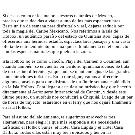
Si deseas conocer los mejores tesoros naturales de México, es
preciso que te decidas a viajar a uno de los más espectaculares.
Basta un fin de semana para disfrutarlo y así, dejarse seducir por
toda la magia del Caribe Mexicano. Nos referimos a la isla de
Holbox, un auténtico paraíso del estado de Quintana Roo, capaz de
ofrecernos una hermosa estadía, espectaculares paisajes y una vasta
oferta de entretenimiento, misma que se fundamenta en el contacto
con las especies naturales que pueblan la zona.
Isla Holbox no es como Cancún, Playa del Carmen o Cozumel, aun
cuando también se encuentra en territorio quintanarroense. Se trata
de un destino diferente, ya que aún se mantiene lejos de las grandes
concentraciones turísticas. En lo que sigue, vamos a ofrecerte
algunos consejos para que disfrutes de un fin de semana espléndido
en la Isla Holbox. Para llegar a este destino turístico hay que hacerlo
directamente al Aeropuerto Internacional de Cancún, y desde este
último puerto, un autobús nos conducirá a Chiquilá. Luego de un par
de horas de trayecto, estaremos en el ferry que nos dejará finalmente
en Isla Holbox.
Para el asunto del alojamiento, te sugerimos aprovechar tres
alternativas, para elegir la que más responda a sus necesidades
turísticas: el Holbox Suites, el Hotel Casa Lupita y el Hotel Casa
Bárbara. Todos ellos están muy bien ubicados y tienen las