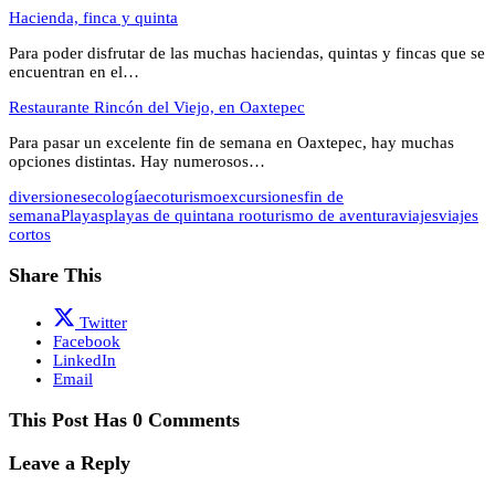
Hacienda, finca y quinta
Para poder disfrutar de las muchas haciendas, quintas y fincas que se
encuentran en el…
Restaurante Rincón del Viejo, en Oaxtepec
Para pasar un excelente fin de semana en Oaxtepec, hay muchas
opciones distintas. Hay numerosos…
diversiones
ecología
ecoturismo
excursiones
fin de
semana
Playas
playas de quintana roo
turismo de aventura
viajes
viajes
cortos
Share This
Twitter
Facebook
LinkedIn
Email
This Post Has 0 Comments
Leave a Reply