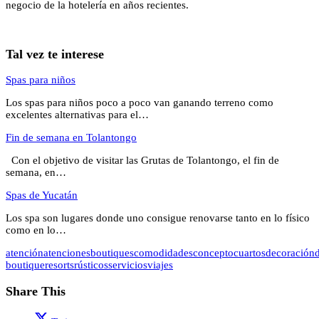
negocio de la hotelería en años recientes.
Tal vez te interese
Spas para niños
Los spas para niños poco a poco van ganando terreno como
excelentes alternativas para el…
Fin de semana en Tolantongo
Con el objetivo de visitar las Grutas de Tolantongo, el fin de
semana, en…
Spas de Yucatán
Los spa son lugares donde uno consigue renovarse tanto en lo físico
como en lo…
atención
atenciones
boutiques
comodidades
concepto
cuartos
decoración
boutique
resorts
rústicos
servicios
viajes
Share This