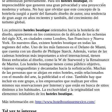
se armonizan perfectamente. Para los
hoteles boutique
, es
imprescindible que generen una gran privacidad y una proyección
moderna y urbana. No hay que olvidar que este concepto de la
hotelería surgió a partir del llamado diseño de autor, una tendencia
de gran auge en años recientes y también, del crecimiento del
turismo global.
Los primeros
hoteles boutique
orientados hacia la hotelería de
diseño, aparecieron en los comienzos de la década de los ochentas
del siglo XX, en ciudades como Londres, San Francisco y Nueva
York. En nuestros días, existen hoteles boutique en todas las
regiones del orbe. Uno de los más famosos es el Delano de Miami,
que cuenta con un diseño de Philippe Starck. Además, varias de las
cadenas hoteleras más importantes a nivel internacional, tienen
líneas enfocadas al diseño, como la W de Starwood y la Renaissance
de Marriot. Los hoteles boutique tienen como público objetivo,
viajeros vanguardistas y decantadas hacia la sofisticación. Muchas
de las personas que se alojan en estos hoteles, están relacionados
con el mundo del arte, la publicidad o el cine. También hay que
incluir en este grupo, a los empresarios que realizan por ellos
mismos sus reservaciones por Internet y que están en busca de sitios
distintos a los habituales. La exclusividad y la originalidad son
elementos infaltables de los
hoteles boutique
.
Más información en:
http://www.hotelboutiquemexico.com/
Tal vez te interese