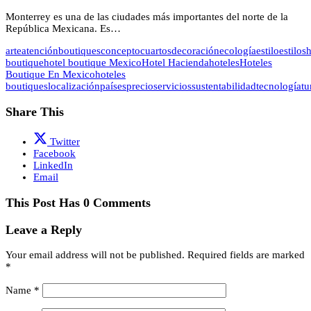
Monterrey es una de las ciudades más importantes del norte de la
República Mexicana. Es…
arte
atención
boutiques
concepto
cuartos
decoración
ecología
estilo
estilos
h
boutique
hotel boutique Mexico
Hotel Hacienda
hoteles
Hoteles
Boutique En Mexico
hoteles
boutiques
localización
países
precio
servicios
sustentabilidad
tecnología
tu
Share This
Twitter
Facebook
LinkedIn
Email
This Post Has 0 Comments
Leave a Reply
Your email address will not be published.
Required fields are marked
*
Name
*