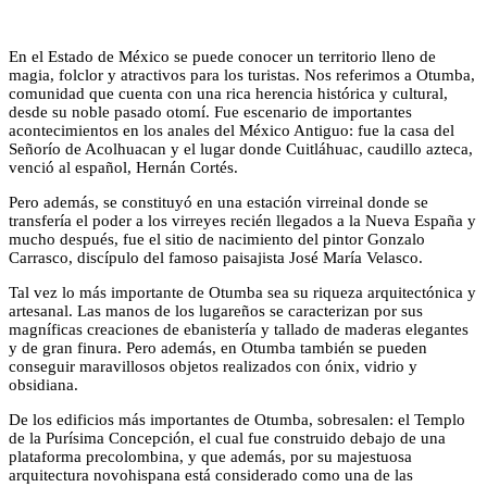
En el Estado de México se puede conocer un territorio lleno de
magia, folclor y atractivos para los turistas. Nos referimos a Otumba,
comunidad que cuenta con una rica herencia histórica y cultural,
desde su noble pasado otomí. Fue escenario de importantes
acontecimientos en los anales del México Antiguo: fue la casa del
Señorío de Acolhuacan y el lugar donde Cuitláhuac, caudillo azteca,
venció al español, Hernán Cortés.
Pero además, se constituyó en una estación virreinal donde se
transfería el poder a los virreyes recién llegados a la Nueva España y
mucho después, fue el sitio de nacimiento del pintor Gonzalo
Carrasco, discípulo del famoso paisajista José María Velasco.
Tal vez lo más importante de Otumba sea su riqueza arquitectónica y
artesanal. Las manos de los lugareños se caracterizan por sus
magníficas creaciones de ebanistería y tallado de maderas elegantes
y de gran finura. Pero además, en Otumba también se pueden
conseguir maravillosos objetos realizados con ónix, vidrio y
obsidiana.
De los edificios más importantes de Otumba, sobresalen: el Templo
de la Purísima Concepción, el cual fue construido debajo de una
plataforma precolombina, y que además, por su majestuosa
arquitectura novohispana está considerado como una de las