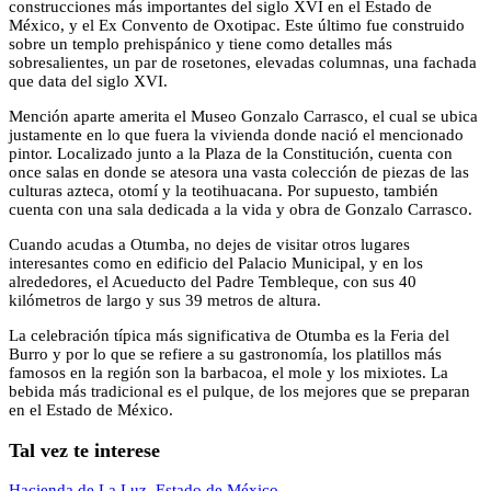
construcciones más importantes del siglo XVI en el Estado de
México, y el Ex Convento de Oxotipac. Este último fue construido
sobre un templo prehispánico y tiene como detalles más
sobresalientes, un par de rosetones, elevadas columnas, una fachada
que data del siglo XVI.
Mención aparte amerita el Museo Gonzalo Carrasco, el cual se ubica
justamente en lo que fuera la vivienda donde nació el mencionado
pintor. Localizado junto a la Plaza de la Constitución, cuenta con
once salas en donde se atesora una vasta colección de piezas de las
culturas azteca, otomí y la teotihuacana. Por supuesto, también
cuenta con una sala dedicada a la vida y obra de Gonzalo Carrasco.
Cuando acudas a Otumba, no dejes de visitar otros lugares
interesantes como en edificio del Palacio Municipal, y en los
alrededores, el Acueducto del Padre Tembleque, con sus 40
kilómetros de largo y sus 39 metros de altura.
La celebración típica más significativa de Otumba es la Feria del
Burro y por lo que se refiere a su gastronomía, los platillos más
famosos en la región son la barbacoa, el mole y los mixiotes. La
bebida más tradicional es el pulque, de los mejores que se preparan
en el Estado de México.
Tal vez te interese
Hacienda de La Luz, Estado de México