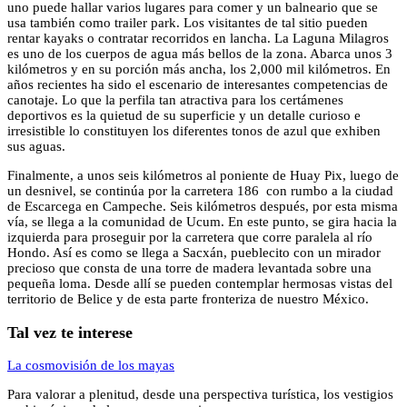
uno puede hallar varios lugares para comer y un balneario que se
usa también como trailer park. Los visitantes de tal sitio pueden
rentar kayaks o contratar recorridos en lancha. La Laguna Milagros
es uno de los cuerpos de agua más bellos de la zona. Abarca unos 3
kilómetros y en su porción más ancha, los 2,000 mil kilómetros. En
años recientes ha sido el escenario de interesantes competencias de
canotaje. Lo que la perfila tan atractiva para los certámenes
deportivos es la quietud de su superficie y un detalle curioso e
irresistible lo constituyen los diferentes tonos de azul que exhiben
sus aguas.
Finalmente, a unos seis kilómetros al poniente de Huay Pix, luego de
un desnivel, se continúa por la carretera 186 con rumbo a la ciudad
de Escarcega en Campeche. Seis kilómetros después, por esta misma
vía, se llega a la comunidad de Ucum. En este punto, se gira hacia la
izquierda para proseguir por la carretera que corre paralela al río
Hondo. Así es como se llega a Sacxán, pueblecito con un mirador
precioso que consta de una torre de madera levantada sobre una
pequeña loma. Desde allí se pueden contemplar hermosas vistas del
territorio de Belice y de esta parte fronteriza de nuestro México.
Tal vez te interese
La cosmovisión de los mayas
Para valorar a plenitud, desde una perspectiva turística, los vestigios