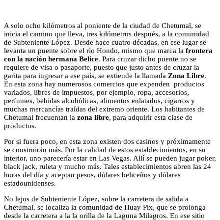
A solo ocho kilómetros al poniente de la ciudad de Chetumal, se
inicia el camino que lleva, tres kilómetros después, a la comunidad
de Subteniente López. Desde hace cuatro décadas, en ese lugar se
levanta un puente sobre el río Hondo, mismo que marca la
frontera
con la nación hermana Belice
. Para cruzar dicho puente no se
requiere de visa o pasaporte, puesto que justo antes de cruzar la
garita para ingresar a ese país, se extiende la llamada
Zona Libre
.
En esta zona hay numerosos comercios que expenden productos
variados, libres de impuestos, por ejemplo, ropa, accesorios,
perfumes, bebidas alcohólicas, alimentos enlatados, cigarros y
muchas mercancías traídas del extremo oriente. Los habitantes de
Chetumal frecuentan la
zona libre
, para adquirir esta clase de
productos.
Por si fuera poco, en esta zona existen dos casinos y próximamente
se construirán más. Por la calidad de estos establecimientos, en su
interior, uno parecería estar en Las Vegas. Allí se pueden jugar poker,
black jack, ruleta y mucho más. Tales establecimientos abren las 24
horas del día y aceptan pesos, dólares beliceños y dólares
estadounidenses.
No lejos de Subteniente López, sobre la carretera de salida a
Chetumal, se localiza la comunidad de Huay Pix, que se prolonga
desde la carretera a la la orilla de la Laguna Milagros. En ese sitio