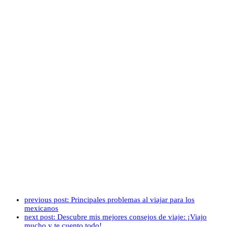
previous post:
Principales problemas al viajar para los
mexicanos
next post:
Descubre mis mejores consejos de viaje: ¡Viajo
mucho y te cuento todo!