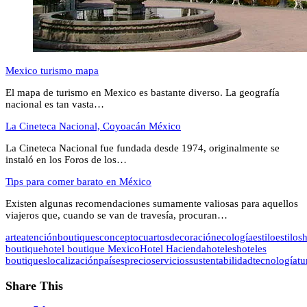
Mexico turismo mapa
El mapa de turismo en Mexico es bastante diverso. La geografía
nacional es tan vasta…
La Cineteca Nacional, Coyoacán México
La Cineteca Nacional fue fundada desde 1974, originalmente se
instaló en los Foros de los…
Tips para comer barato en México
Existen algunas recomendaciones sumamente valiosas para aquellos
viajeros que, cuando se van de travesía, procuran…
arte
atención
boutiques
concepto
cuartos
decoración
ecología
estilo
estilos
h
boutique
hotel boutique Mexico
Hotel Hacienda
hoteles
hoteles
boutiques
localización
países
precio
servicios
sustentabilidad
tecnología
tu
Share This