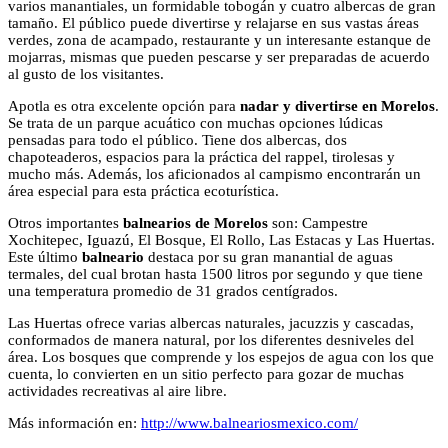
varios manantiales, un formidable tobogán y cuatro albercas de gran
tamaño. El público puede divertirse y relajarse en sus vastas áreas
verdes, zona de acampado, restaurante y un interesante estanque de
mojarras, mismas que pueden pescarse y ser preparadas de acuerdo
al gusto de los visitantes.
Apotla es otra excelente opción para
nadar y divertirse en Morelos
.
Se trata de un parque acuático con muchas opciones lúdicas
pensadas para todo el público. Tiene dos albercas, dos
chapoteaderos, espacios para la práctica del rappel, tirolesas y
mucho más. Además, los aficionados al campismo encontrarán un
área especial para esta práctica ecoturística.
Otros importantes
balnearios de Morelos
son: Campestre
Xochitepec, Iguazú, El Bosque, El Rollo, Las Estacas y Las Huertas.
Este último
balneario
destaca por su gran manantial de aguas
termales, del cual brotan hasta 1500 litros por segundo y que tiene
una temperatura promedio de 31 grados centígrados.
Las Huertas ofrece varias albercas naturales, jacuzzis y cascadas,
conformados de manera natural, por los diferentes desniveles del
área. Los bosques que comprende y los espejos de agua con los que
cuenta, lo convierten en un sitio perfecto para gozar de muchas
actividades recreativas al aire libre.
Más información en:
http://www.balneariosmexico.com/