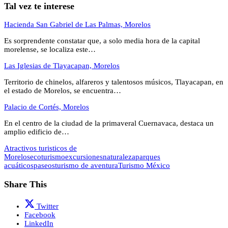
Tal vez te interese
Hacienda San Gabriel de Las Palmas, Morelos
Es sorprendente constatar que, a solo media hora de la capital
morelense, se localiza este…
Las Iglesias de Tlayacapan, Morelos
Territorio de chinelos, alfareros y talentosos músicos, Tlayacapan, en
el estado de Morelos, se encuentra…
Palacio de Cortés, Morelos
En el centro de la ciudad de la primaveral Cuernavaca, destaca un
amplio edificio de…
Atractivos turisticos de
Morelos
ecoturismo
excursiones
naturaleza
parques
acuáticos
paseos
turismo de aventura
Turismo México
Share This
Twitter
Facebook
LinkedIn