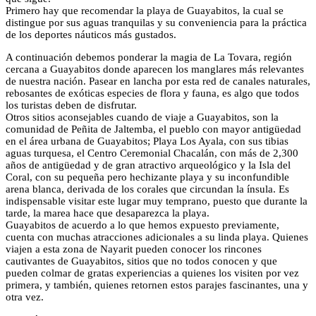
Primero hay que recomendar la playa de Guayabitos, la cual se
distingue por sus aguas tranquilas y su conveniencia para la práctica
de los deportes náuticos más gustados.
A continuación debemos ponderar la magia de La Tovara, región
cercana a Guayabitos donde aparecen los manglares más relevantes
de nuestra nación. Pasear en lancha por esta red de canales naturales,
rebosantes de exóticas especies de flora y fauna, es algo que todos
los turistas deben de disfrutar.
Otros sitios aconsejables cuando de viaje a Guayabitos, son la
comunidad de Peñita de Jaltemba, el pueblo con mayor antigüedad
en el área urbana de Guayabitos; Playa Los Ayala, con sus tibias
aguas turquesa, el Centro Ceremonial Chacalán, con más de 2,300
años de antigüedad y de gran atractivo arqueológico y la Isla del
Coral, con su pequeña pero hechizante playa y su inconfundible
arena blanca, derivada de los corales que circundan la ínsula. Es
indispensable visitar este lugar muy temprano, puesto que durante la
tarde, la marea hace que desaparezca la playa.
Guayabitos de acuerdo a lo que hemos expuesto previamente,
cuenta con muchas atracciones adicionales a su linda playa. Quienes
viajen a esta zona de Nayarit pueden conocer los rincones
cautivantes de Guayabitos, sitios que no todos conocen y que
pueden colmar de gratas experiencias a quienes los visiten por vez
primera, y también, quienes retornen estos parajes fascinantes, una y
otra vez.