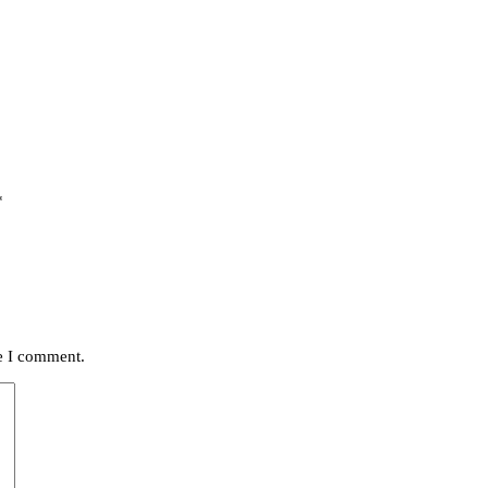
*
me I comment.