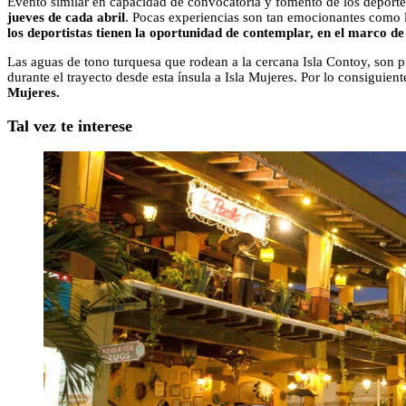
Evento similar en capacidad de convocatoria y fomento de los deportes
jueves de cada abril
. Pocas experiencias son tan emocionantes como l
los deportistas tienen la oportunidad de contemplar, en el marco de 
Las aguas de tono turquesa que rodean a la cercana Isla Contoy, son pri
durante el trayecto desde esta ínsula a Isla Mujeres. Por lo consiguient
Mujeres.
Tal vez te interese