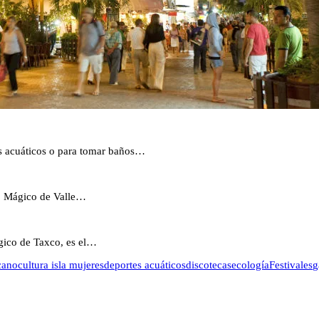
s acuáticos o para tomar baños…
lo Mágico de Valle…
ágico de Taxco, es el…
cano
cultura isla mujeres
deportes acuáticos
discotecas
ecología
Festivales
g