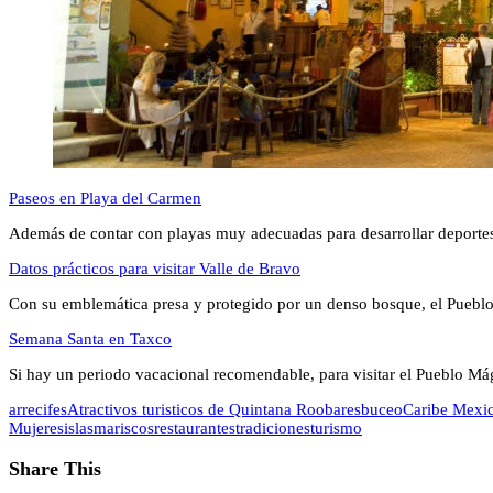
Paseos en Playa del Carmen
Además de contar con playas muy adecuadas para desarrollar deporte
Datos prácticos para visitar Valle de Bravo
Con su emblemática presa y protegido por un denso bosque, el Pueb
Semana Santa en Taxco
Si hay un periodo vacacional recomendable, para visitar el Pueblo M
arrecifes
Atractivos turisticos de Quintana Roo
bares
buceo
Caribe Mexi
Mujeres
islas
mariscos
restaurantes
tradiciones
turismo
Share This