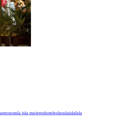
astronomía isla mujeres
hoteles
ínsula
isla
Isla