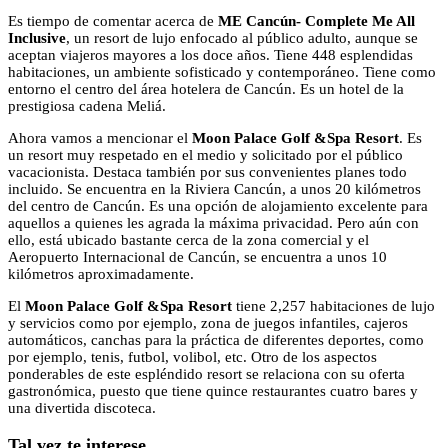
Es tiempo de comentar acerca de
ME Cancún- Complete Me All
Inclusive
, un resort de lujo enfocado al público adulto, aunque se
aceptan viajeros mayores a los doce años. Tiene 448 esplendidas
habitaciones, un ambiente sofisticado y contemporáneo. Tiene como
entorno el centro del área hotelera de Cancún. Es un hotel de la
prestigiosa cadena Meliá.
Ahora vamos a mencionar el
Moon Palace Golf &Spa Resort
. Es
un resort muy respetado en el medio y solicitado por el público
vacacionista. Destaca también por sus convenientes planes todo
incluido. Se encuentra en la Riviera Cancún, a unos 20 kilómetros
del centro de Cancún. Es una opción de alojamiento excelente para
aquellos a quienes les agrada la máxima privacidad. Pero aún con
ello, está ubicado bastante cerca de la zona comercial y el
Aeropuerto Internacional de Cancún, se encuentra a unos 10
kilómetros aproximadamente.
El
Moon Palace Golf &Spa Resort
tiene 2,257 habitaciones de lujo
y servicios como por ejemplo, zona de juegos infantiles, cajeros
automáticos, canchas para la práctica de diferentes deportes, como
por ejemplo, tenis, futbol, volibol, etc. Otro de los aspectos
ponderables de este espléndido resort se relaciona con su oferta
gastronómica, puesto que tiene quince restaurantes cuatro bares y
una divertida discoteca.
Tal vez te interese