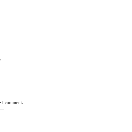
*
me I comment.