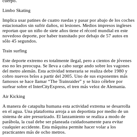
cuerpo.
Limbo Skating
Implica usar patines de cuatro ruedas y pasar por abajo de los coches
estacionados sin sufrir daños, ni lesiones. Medios impresos ingleses
reportan que un niño de siete años tiene el récord mundial en este
novedoso deporte, por haber transitado por debajo de 57 autos en
sólo 45 segundos.
Train surfing
Este deporte extremo es totalmente ilegal, pero a cientos de jóvenes
eso no les preocupa. Se lleva a cabo surge ando sobre los vagones
del metro alemán. Esta actividad temeraria se realiza debe 1980 y
cobro nuevos bríos a partir del 2005. Uno de sus exponentes más
famosos se hace llamar “The Trainraider” y se hizo célebre por
surfear sobre el InterCityExpress, el tren más veloz de Alemania.
Air Kicking
A manera de catapulta humana esta actividad extrema se desarrolla
en el agua. Una plataforma arroja a un deportista por medio de un
sistema de aire presurizado. El lanzamiento se realiza a modo de
parábola, la cual debe ser planeada cuidadosamente para evitar
cualquier accidente. Esta máquina permite hacer volar a los
practicantes más de ocho metros.