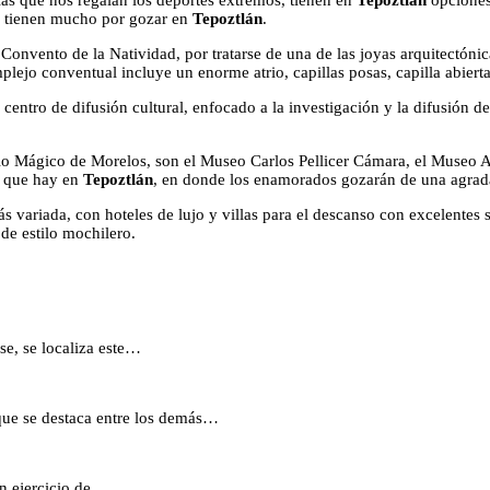
las que nos regalan los deportes extremos, tienen en
Tepoztlán
opciones 
a, tienen mucho por gozar en
Tepoztlán
.
 Convento de la Natividad, por tratarse de una de las joyas arquitectónic
plejo conventual incluye un enorme atrio, capillas posas, capilla abierta
entro de difusión cultural, enfocado a la investigación y la difusión de 
ueblo Mágico de Morelos, son el Museo Carlos Pellicer Cámara, el Museo 
s que hay en
Tepoztlán
, en donde los enamorados gozarán de una agradab
ás variada, con hoteles de lujo y villas para el descanso con excelentes 
de estilo mochilero.
se, se localiza este…
ue se destaca entre los demás…
un ejercicio de…