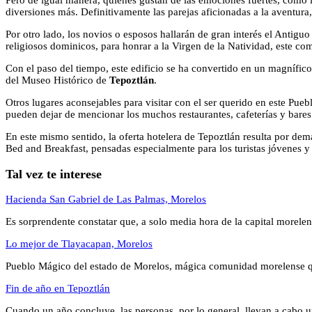
Pero de igual manera, quienes gustan de las emociones fuertes, como 
diversiones más. Definitivamente las parejas aficionadas a la aventur
Por otro lado, los novios o esposos hallarán de gran interés el Antiguo
religiosos dominicos, para honrar a la Virgen de la Natividad, este com
Con el paso del tiempo, este edificio se ha convertido en un magnífico c
del Museo Histórico de
Tepoztlán
.
Otros lugares aconsejables para visitar con el ser querido en este P
pueden dejar de mencionar los muchos restaurantes, cafeterías y bare
En este mismo sentido, la oferta hotelera de Tepoztlán resulta por dem
Bed and Breakfast, pensadas especialmente para los turistas jóvenes y 
Tal vez te interese
Hacienda San Gabriel de Las Palmas, Morelos
Es sorprendente constatar que, a solo media hora de la capital morelen
Lo mejor de Tlayacapan, Morelos
Pueblo Mágico del estado de Morelos, mágica comunidad morelense q
Fin de año en Tepoztlán
Cuando un año concluye, las personas, por lo general, llevan a cabo 