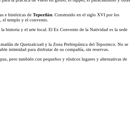
para la práctica de vuelo en globo, el rappel, el paracaidismo y otras
as e históricas de
Tepoztlán
. Construido en el siglo XVI por los
, el templo y el convento.
la historia y el arte local. El Ex Convento de la Natividad es la sede
Amatlán de Quetzalcoatl y la Zona Prehispánica del Tepozteco. No se
le intimidad para disfrutar de su compañía, sin reservas.
spas, pero también con pequeños y rústicos lugares y alternativas de