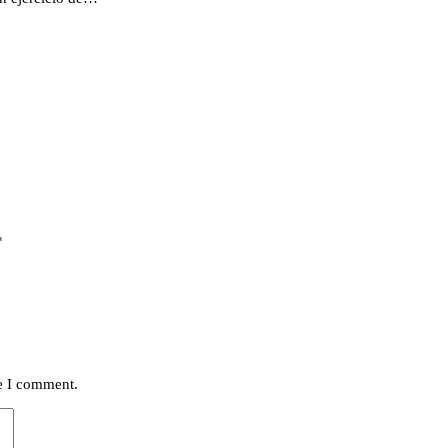
*
me I comment.