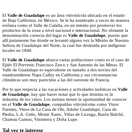
El
Valle de Guadalupe
es un área vitivinícola ubicada en el estado
de Baja California, en México. Se le ha nombrado a veces de manera
errónea como el Valle de Calafia, en un intento por promover los
productos de la zona a nivel nacional e internacional. No obstante la
denominación correcta del lugar es
Valle de Guadalupe
, puesto que
allí justamente fue donde se levantó alguna vez la Misión de Nuestra
Señora de Guadalupe del Norte, la cual fue destruida por indígenas
locales en 1840.
El
Valle de Guadalupe
abarca varias poblaciones como es el caso de
Ejido El Porvenir, Francisco Zarco y San Antonio de las Minas. El
Valle de Guadalupe es equivalente en tamaño a dos tercios del
estadounidense Napa Calley en California y sus circunstancias
climáticas son muy parecidas a las del suroeste de Francia.
Por lo que respecta a las vacaciones y actividades turísticas en
Valle
de Guadalupe
, hay que hacer notar que lo que domina es la
industria de los vinos. Los turistas tienen la oportunidad de conocer
en el
Valle de Guadalupe
, compañías vitivinícolas como Vinos
Fuentes, Vinos de La Casa de Ole, Adobe Guadalupe, Casa de
Piedra, L.A. Cetto, Monte Xanic, Viñas de Liceaga, Barón Balché,
Chateau Camou, Vinisterra y Doña Lupe.
Tal vez te interese