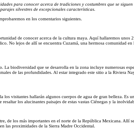
nidades para conocer acerca de tradiciones y costumbres que se siguen 
arajes silvestres de excepcionales características.
omprobaremos en los comentarios siguientes.
portunidad de conocer acerca de la cultura maya. Aquí hallaremos unos 2
lico. No lejos de allí se encuentra Cuzamá, una hermosa comunidad en 
o. La biodiversidad que se desarrolla en la zona incluye numerosas espec
les de las profundidades. Al estar integrado este sitio a la Riviera Nay
lla los visitantes hallarán algunos cuerpos de agua de gran belleza. Es u
e resaltar los alucinantes paisajes de estas vastas Ciénegas y la inolvid
stre, de los más importantes en el norte de la República Mexicana. Allí 
 en las proximidades de la Sierra Madre Occidental.