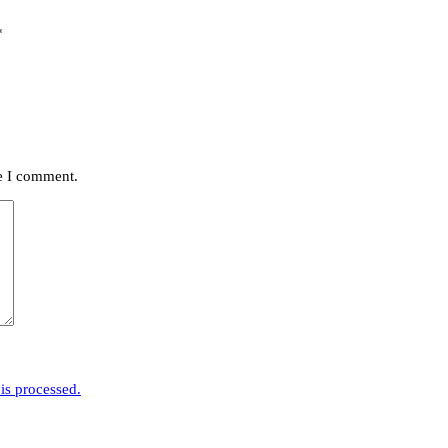
*
me I comment.
is processed.