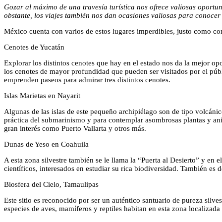
Gozar al máximo de una travesía turística nos ofrece valiosas oportu
obstante, los viajes también nos dan ocasiones valiosas para conocer p
México cuenta con varios de estos lugares imperdibles, justo como c
Cenotes de Yucatán
Explorar los distintos cenotes que hay en el estado nos da la mejor o
los cenotes de mayor profundidad que pueden ser visitados por el púb
emprenden paseos para admirar tres distintos cenotes.
Islas Marietas en Nayarit
Algunas de las islas de este pequeño archipiélago son de tipo volcánic
práctica del submarinismo y para contemplar asombrosas plantas y anima
gran interés como Puerto Vallarta y otros más.
Dunas de Yeso en Coahuila
A esta zona silvestre también se le llama la “Puerta al Desierto” y en e
científicos, interesados en estudiar su rica biodiversidad. También es d
Biosfera del Cielo, Tamaulipas
Este sitio es reconocido por ser un auténtico santuario de pureza silve
especies de aves, mamíferos y reptiles habitan en esta zona localizada