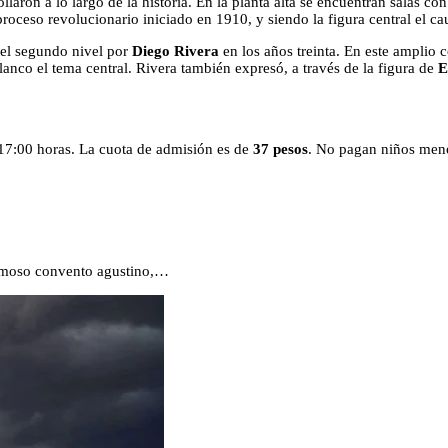
laron a lo largo de la historia. En la planta alta se encuentran salas co
proceso revolucionario iniciado en 1910, y siendo la figura central el ca
 del segundo nivel por
Diego Rivera
en los años treinta. En este amplio c
lanco el tema central. Rivera también expresó, a través de la figura de
E
 17:00 horas. La cuota de admisión es de
37 pesos
. No pagan niños menor
hermoso convento agustino,…