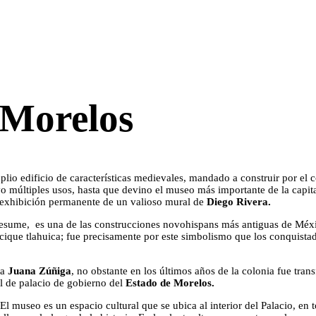
 Morelos
plio edificio de características medievales, mandado a construir por el
o múltiples usos, hasta que devino el museo más importante de la capita
 exhibición permanente de un valioso mural de
Diego Rivera.
presume, es una de las construcciones novohispans más antiguas de Méxic
acique tlahuica; fue precisamente por este simbolismo que los conquista
sa
Juana Zúñiga
, no obstante en los últimos años de la colonia fue tr
el de palacio de gobierno del
Estado de Morelos.
El museo es un espacio cultural que se ubica al interior del Palacio, en 