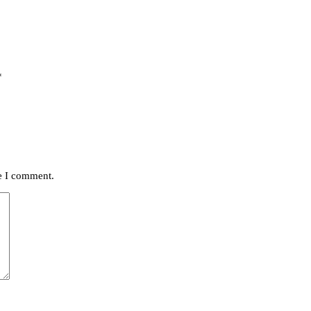
*
me I comment.