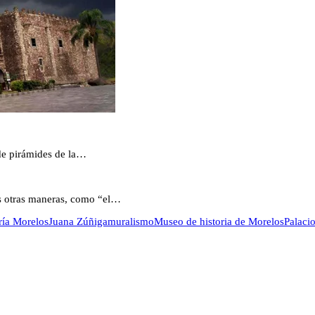
 de pirámides de la…
s otras maneras, como “el…
ría Morelos
Juana Zúñiga
muralismo
Museo de historia de Morelos
Palaci