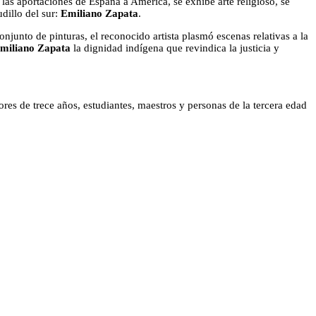
n las aportaciones de España a América, se exhibe arte religioso, se
udillo del sur:
Emiliano Zapata
.
onjunto de pinturas, el reconocido artista plasmó escenas relativas a la
miliano Zapata
la dignidad indígena que revindica la justicia y
es de trece años, estudiantes, maestros y personas de la tercera edad