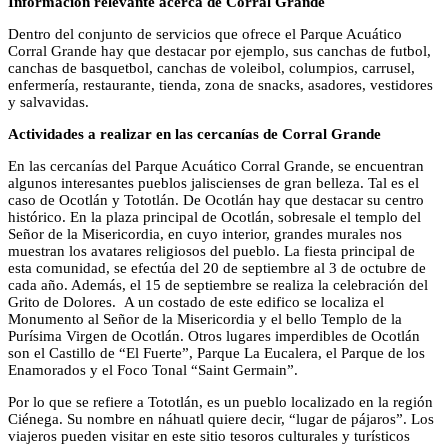
Información relevante acerca de Corral Grande
Dentro del conjunto de servicios que ofrece el Parque Acuático
Corral Grande hay que destacar por ejemplo, sus canchas de futbol,
canchas de basquetbol, canchas de voleibol, columpios, carrusel,
enfermería, restaurante, tienda, zona de snacks, asadores, vestidores
y salvavidas.
Actividades a realizar en las cercanías de Corral Grande
En las cercanías del Parque Acuático Corral Grande, se encuentran
algunos interesantes pueblos jaliscienses de gran belleza. Tal es el
caso de Ocotlán y Tototlán. De Ocotlán hay que destacar su centro
histórico. En la plaza principal de Ocotlán, sobresale el templo del
Señor de la Misericordia, en cuyo interior, grandes murales nos
muestran los avatares religiosos del pueblo. La fiesta principal de
esta comunidad, se efectúa del 20 de septiembre al 3 de octubre de
cada año. Además, el 15 de septiembre se realiza la celebración del
Grito de Dolores. A un costado de este edifico se localiza el
Monumento al Señor de la Misericordia y el bello Templo de la
Purísima Virgen de Ocotlán. Otros lugares imperdibles de Ocotlán
son el Castillo de “El Fuerte”, Parque La Eucalera, el Parque de los
Enamorados y el Foco Tonal “Saint Germain”.
Por lo que se refiere a Tototlán, es un pueblo localizado en la región
Ciénega. Su nombre en náhuatl quiere decir, “lugar de pájaros”. Los
viajeros pueden visitar en este sitio tesoros culturales y turísticos