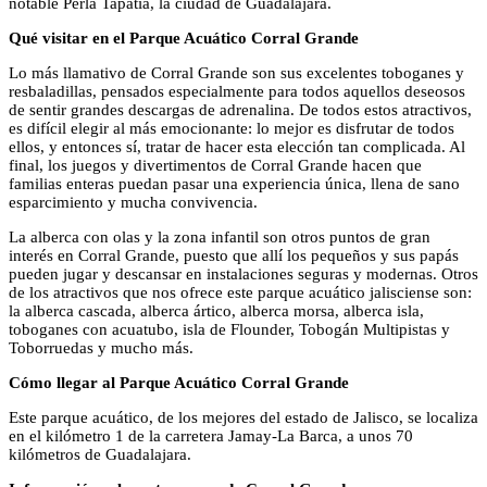
notable Perla Tapatía, la ciudad de Guadalajara.
Qué visitar en el Parque Acuático Corral Grande
Lo más llamativo de Corral Grande son sus excelentes toboganes y
resbaladillas, pensados especialmente para todos aquellos deseosos
de sentir grandes descargas de adrenalina. De todos estos atractivos,
es difícil elegir al más emocionante: lo mejor es disfrutar de todos
ellos, y entonces sí, tratar de hacer esta elección tan complicada. Al
final, los juegos y divertimentos de Corral Grande hacen que
familias enteras puedan pasar una experiencia única, llena de sano
esparcimiento y mucha convivencia.
La alberca con olas y la zona infantil son otros puntos de gran
interés en Corral Grande, puesto que allí los pequeños y sus papás
pueden jugar y descansar en instalaciones seguras y modernas. Otros
de los atractivos que nos ofrece este parque acuático jalisciense son:
la alberca cascada, alberca ártico, alberca morsa, alberca isla,
toboganes con acuatubo, isla de Flounder, Tobogán Multipistas y
Toborruedas y mucho más.
Cómo llegar al Parque Acuático Corral Grande
Este parque acuático, de los mejores del estado de Jalisco, se localiza
en el kilómetro 1 de la carretera Jamay-La Barca, a unos 70
kilómetros de Guadalajara.