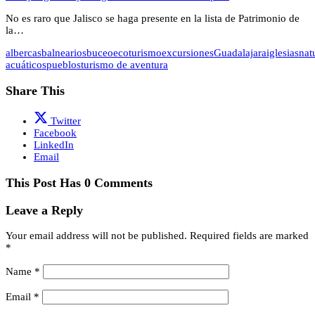
No es raro que Jalisco se haga presente en la lista de Patrimonio de
la…
albercas
balnearios
buceo
ecoturismo
excursiones
Guadalajara
iglesias
nat
acuáticos
pueblos
turismo de aventura
Share This
Twitter
Facebook
LinkedIn
Email
This Post Has 0 Comments
Leave a Reply
Your email address will not be published.
Required fields are marked
*
Name
*
Email
*