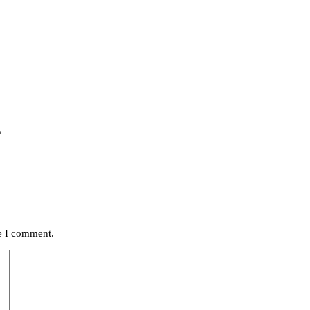
*
me I comment.