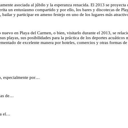
tamente asociada al júbilo y la esperanza renacida. El 2013 se proyect
erita un entusiasmo compartido y por ello, los bares y discotecas de Pl
 bailar y participar en ameno festejo en uno de los lugares más atracti
 nuevo en Playa del Carmen, o bien, visitarlo durante el 2013, se relaci
 sus playas, sus posibilidades para la práctica de los deportes acuáticos
mentado de excelente manera por hoteles, comercios y otras formas de sa
do, especialmente por…
 mas de…
ia el…