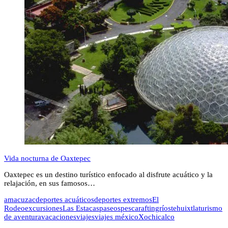
Vida nocturna de Oaxtepec
Oaxtepec es un destino turístico enfocado al disfrute acuático y la
relajación, en sus famosos…
amacuzac
deportes acuáticos
deportes extremos
El
Rodeo
excursiones
Las Estacas
paseos
pesca
rafting
ríos
tehuixtla
turismo
de aventura
vacaciones
viajes
viajes méxico
Xochicalco