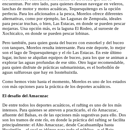
encuentran. Por otro lado, para quienes desean navegar en veleros,
lanchas de motor y motos acuáticas, Tequesquitengo es la opción
perfecta. Para los aficionados a la pesca, Morelos ofrece diferentes
alternativas, como por ejemplo, las Lagunas de Zempoala, ideales
para pescar truchas, o bien, Las Estacas, en donde se pueden pescar
mojarras. Una opción más, es la laguna El Rodeo, al suroeste de
Xochicalco, en donde se pueden pescar lobinas.
Pero también, para quien gusta del buceo con esnorkel y del buceo
con tanques, Morelos resulta interesante. Para este deporte, lo mejor
son el lago de Tequesquitengo y el río Las Estacas. En este último
lugar, incluso se alquilan equipos de buceo, para los que se animan a
explorar las aguas profundas de ese sitio. Otro lugar recomendable,
para quien disfrute de prácticas submarinistas, es el borbollón de
aguas sulfurosas que hay en Issstehuixtla.
Como hemos visto hasta el momento, Morelos es uno de los estados
con más opciones para la práctica de los deportes acuáticos.
El desafío del Amacuzac
De entre todos los deportes acuáticos, el rafting es uno de los más
intensos. Para quienes se atreven a practicarlo, el río Amacuzac,
afluente del Balsas, es de las opciones más sugestivas para ello. Dos
son los tramos de este río, en donde la práctica del rafting se facilita
principalmente: el Alto Amacuzac, desde Cacahuamilpa hasta
Huajintlán – el cual es idóneo para todo el público-, y el Bajo